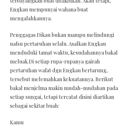
terbayangkan buat ditaklukan. Akan tetapi,
Engkau mempunyai wahana buat
mengalahkannya.
Penggagas Dikau bukan mampu melindungi
nafsu pertaruhan selalu. Asalkan Engkau
menduduki tamat waktu, kesudahannya bakal
meluak.Di setiap rupa-rupanya gairah
pertaruhan wafat dgn Engkau bertarung,
tersebut melemahkan kekuatannya. Berikut
bakal menjelma makin mudah-mudahan pada
setiap sungai, tetapi tercatat disini diartikan
sebagai sekitar buah:
Kamu