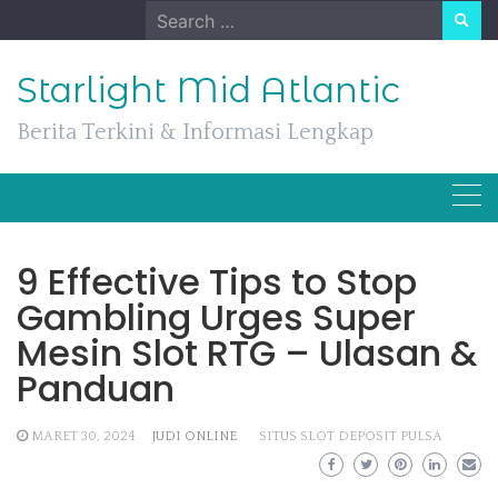
Skip
Search
to
for:
content
Starlight Mid Atlantic
Berita Terkini & Informasi Lengkap
9 Effective Tips to Stop
Gambling Urges Super
Mesin Slot RTG – Ulasan &
Panduan
MARET 30, 2024
JUDI ONLINE
SITUS SLOT DEPOSIT PULSA