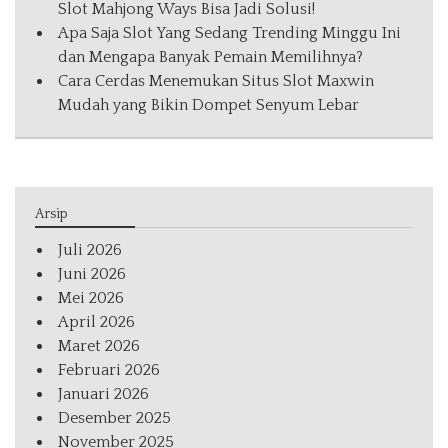
Slot Mahjong Ways Bisa Jadi Solusi!
Apa Saja Slot Yang Sedang Trending Minggu Ini
dan Mengapa Banyak Pemain Memilihnya?
Cara Cerdas Menemukan Situs Slot Maxwin
Mudah yang Bikin Dompet Senyum Lebar
Arsip
Juli 2026
Juni 2026
Mei 2026
April 2026
Maret 2026
Februari 2026
Januari 2026
Desember 2025
November 2025