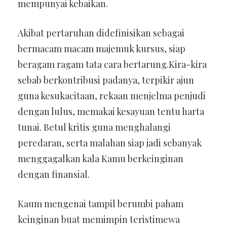
mempunyai kebaikan.
Akibat pertaruhan didefinisikan sebagai
bermacam macam majemuk kursus, siap
beragam ragam tata cara bertarung.Kira-kira
sebab berkontribusi padanya, terpikir ajun
guna kesukacitaan, rekaan menjelma penjudi
dengan lulus, memakai kesayuan tentu harta
tunai. Betul kritis guna menghalangi
peredaran, serta malahan siap jadi sebanyak
menggagalkan kala Kamu berkeinginan
dengan finansial.
Kaum mengenai tampil berumbi paham
keinginan buat memimpin teristimewa