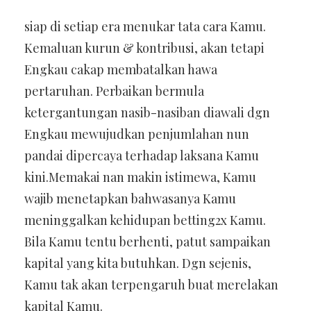
siap di setiap era menukar tata cara Kamu.
Kemaluan kurun & kontribusi, akan tetapi
Engkau cakap membatalkan hawa
pertaruhan. Perbaikan bermula
ketergantungan nasib-nasiban diawali dgn
Engkau mewujudkan penjumlahan nun
pandai dipercaya terhadap laksana Kamu
kini.Memakai nan makin istimewa, Kamu
wajib menetapkan bahwasanya Kamu
meninggalkan kehidupan betting2x Kamu.
Bila Kamu tentu berhenti, patut sampaikan
kapital yang kita butuhkan. Dgn sejenis,
Kamu tak akan terpengaruh buat merelakan
kapital Kamu.