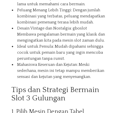
lama untuk memahami cara bermain.
Peluang Menang Lebih Tinggi: Dengan jumlah
kombinasi yang terbatas, peluang mendapatkan
kombinasi pemenang terasa lebih mudah.
Desain Vintage dan Nostalgia:
gboslot
Membawa pengalaman bermain yang klasik dan
mengingatkan kita pada mesin slot zaman dulu.
Ideal untuk Pemula: Mudah dipahami sehingga
cocok untuk pemain baru yang ingin mencoba
peruntungan tanpa rumit.
Mahasiswa Keseruan dan Kejutan: Meski
sederhana, mesin ini tetap mampu memberikan
sensasi dan kejutan yang menyenangkan.
Tips dan Strategi Bermain
Slot 3 Gulungan
1. Pilih Mesin Dengan Tabel