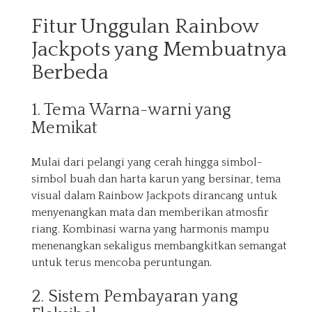
Fitur Unggulan Rainbow
Jackpots yang Membuatnya
Berbeda
1. Tema Warna-warni yang
Memikat
Mulai dari pelangi yang cerah hingga simbol-
simbol buah dan harta karun yang bersinar, tema
visual dalam Rainbow Jackpots dirancang untuk
menyenangkan mata dan memberikan atmosfir
riang. Kombinasi warna yang harmonis mampu
menenangkan sekaligus membangkitkan semangat
untuk terus mencoba peruntungan.
2. Sistem Pembayaran yang