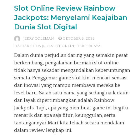
Slot Online Review Rainbow
Jackpots: Menyelami Keajaiban
Dunia Slot Digital
JERRY COLEMAN
OKTOBER 5, 2025
DAFTAR SITUS JUDI SLOT ONLINE TERPERCAYA
Dalam dunia perjudian daring yang semakin pesat
berkembang, pengalaman bermain slot online
tidak hanya sekadar mengandalkan keberuntungan
semata. Penggemar game slot kini mencari sensasi
dan inovasi yang mampu membawa mereka ke
level baru. Salah satu nama yang sedang naik daun
dan layak dipertimbangkan adalah Rainbow
Jackpots. Tapi, apa yang membuat game ini begitu
menarik dan apa saja fitur, keunggulan, serta
tantangannya? Mari kita telaah secara mendalam
dalam review lengkap ini.