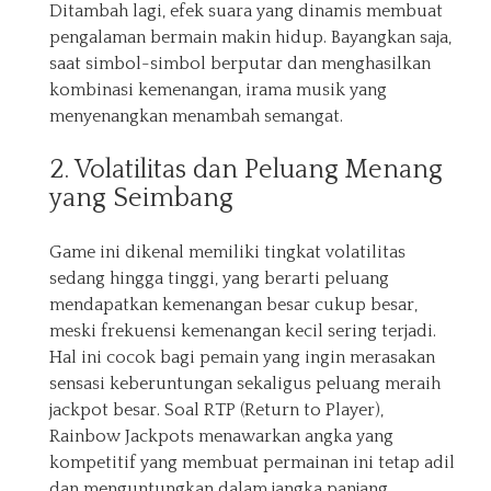
Ditambah lagi, efek suara yang dinamis membuat
pengalaman bermain makin hidup. Bayangkan saja,
saat simbol-simbol berputar dan menghasilkan
kombinasi kemenangan, irama musik yang
menyenangkan menambah semangat.
2. Volatilitas dan Peluang Menang
yang Seimbang
Game ini dikenal memiliki tingkat volatilitas
sedang hingga tinggi, yang berarti peluang
mendapatkan kemenangan besar cukup besar,
meski frekuensi kemenangan kecil sering terjadi.
Hal ini cocok bagi pemain yang ingin merasakan
sensasi keberuntungan sekaligus peluang meraih
jackpot besar. Soal RTP (Return to Player),
Rainbow Jackpots menawarkan angka yang
kompetitif yang membuat permainan ini tetap adil
dan menguntungkan dalam jangka panjang.