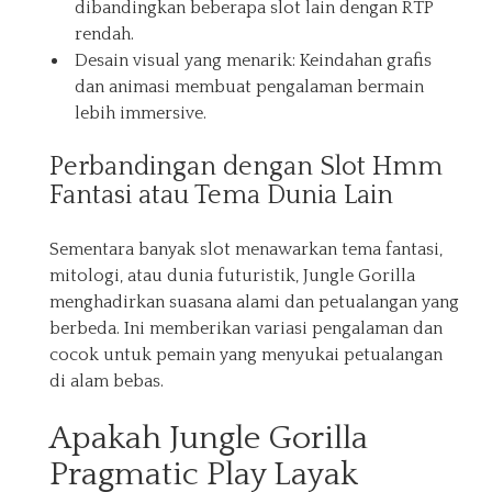
dibandingkan beberapa slot lain dengan RTP
rendah.
Desain visual yang menarik: Keindahan grafis
dan animasi membuat pengalaman bermain
lebih immersive.
Perbandingan dengan Slot Hmm
Fantasi atau Tema Dunia Lain
Sementara banyak slot menawarkan tema fantasi,
mitologi, atau dunia futuristik, Jungle Gorilla
menghadirkan suasana alami dan petualangan yang
berbeda. Ini memberikan variasi pengalaman dan
cocok untuk pemain yang menyukai petualangan
di alam bebas.
Apakah Jungle Gorilla
Pragmatic Play Layak