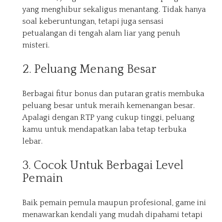
yang menghibur sekaligus menantang. Tidak hanya
soal keberuntungan, tetapi juga sensasi
petualangan di tengah alam liar yang penuh
misteri.
2. Peluang Menang Besar
Berbagai fitur bonus dan putaran gratis membuka
peluang besar untuk meraih kemenangan besar.
Apalagi dengan RTP yang cukup tinggi, peluang
kamu untuk mendapatkan laba tetap terbuka
lebar.
3. Cocok Untuk Berbagai Level
Pemain
Baik pemain pemula maupun profesional, game ini
menawarkan kendali yang mudah dipahami tetapi