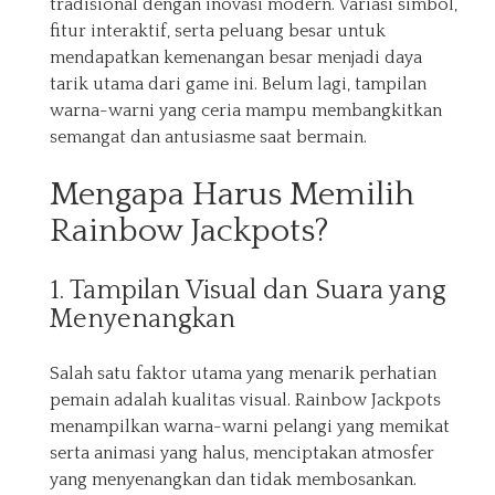
tradisional dengan inovasi modern. Variasi simbol,
fitur interaktif, serta peluang besar untuk
mendapatkan kemenangan besar menjadi daya
tarik utama dari game ini. Belum lagi, tampilan
warna-warni yang ceria mampu membangkitkan
semangat dan antusiasme saat bermain.
Mengapa Harus Memilih
Rainbow Jackpots?
1. Tampilan Visual dan Suara yang
Menyenangkan
Salah satu faktor utama yang menarik perhatian
pemain adalah kualitas visual. Rainbow Jackpots
menampilkan warna-warni pelangi yang memikat
serta animasi yang halus, menciptakan atmosfer
yang menyenangkan dan tidak membosankan.