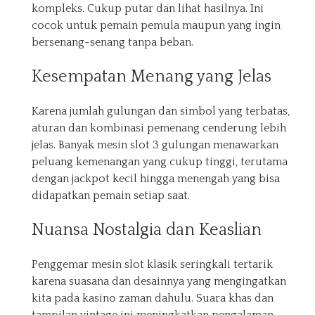
kompleks. Cukup putar dan lihat hasilnya. Ini
cocok untuk pemain pemula maupun yang ingin
bersenang-senang tanpa beban.
Kesempatan Menang yang Jelas
Karena jumlah gulungan dan simbol yang terbatas,
aturan dan kombinasi pemenang cenderung lebih
jelas. Banyak mesin slot 3 gulungan menawarkan
peluang kemenangan yang cukup tinggi, terutama
dengan jackpot kecil hingga menengah yang bisa
didapatkan pemain setiap saat.
Nuansa Nostalgia dan Keaslian
Penggemar mesin slot klasik seringkali tertarik
karena suasana dan desainnya yang mengingatkan
kita pada kasino zaman dahulu. Suara khas dan