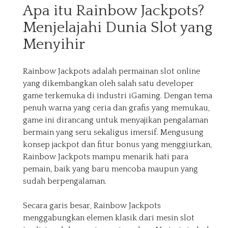
Apa itu Rainbow Jackpots?
Menjelajahi Dunia Slot yang
Menyihir
Rainbow Jackpots adalah permainan slot online
yang dikembangkan oleh salah satu developer
game terkemuka di industri iGaming. Dengan tema
penuh warna yang ceria dan grafis yang memukau,
game ini dirancang untuk menyajikan pengalaman
bermain yang seru sekaligus imersif. Mengusung
konsep jackpot dan fitur bonus yang menggiurkan,
Rainbow Jackpots mampu menarik hati para
pemain, baik yang baru mencoba maupun yang
sudah berpengalaman.
Secara garis besar, Rainbow Jackpots
menggabungkan elemen klasik dari mesin slot