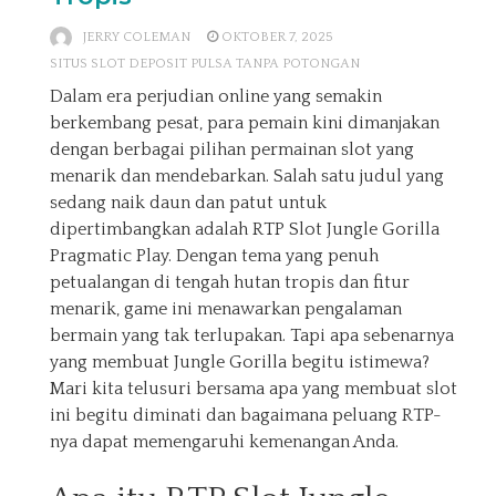
JERRY COLEMAN
OKTOBER 7, 2025
SITUS SLOT DEPOSIT PULSA TANPA POTONGAN
Dalam era perjudian online yang semakin
berkembang pesat, para pemain kini dimanjakan
dengan berbagai pilihan permainan slot yang
menarik dan mendebarkan. Salah satu judul yang
sedang naik daun dan patut untuk
dipertimbangkan adalah RTP Slot Jungle Gorilla
Pragmatic Play. Dengan tema yang penuh
petualangan di tengah hutan tropis dan fitur
menarik, game ini menawarkan pengalaman
bermain yang tak terlupakan. Tapi apa sebenarnya
yang membuat Jungle Gorilla begitu istimewa?
Mari kita telusuri bersama apa yang membuat slot
ini begitu diminati dan bagaimana peluang RTP-
nya dapat memengaruhi kemenangan Anda.