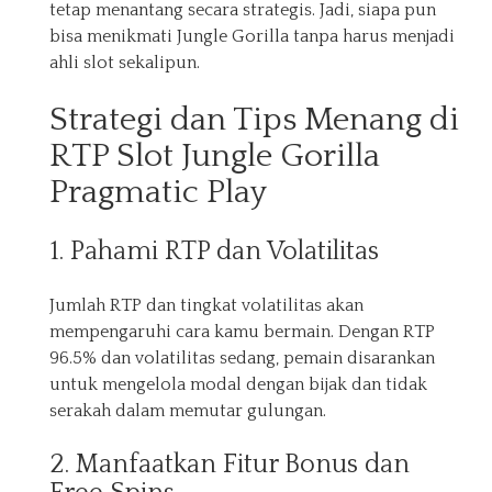
tetap menantang secara strategis. Jadi, siapa pun
bisa menikmati Jungle Gorilla tanpa harus menjadi
ahli slot sekalipun.
Strategi dan Tips Menang di
RTP Slot Jungle Gorilla
Pragmatic Play
1. Pahami RTP dan Volatilitas
Jumlah RTP dan tingkat volatilitas akan
mempengaruhi cara kamu bermain. Dengan RTP
96.5% dan volatilitas sedang, pemain disarankan
untuk mengelola modal dengan bijak dan tidak
serakah dalam memutar gulungan.
2. Manfaatkan Fitur Bonus dan