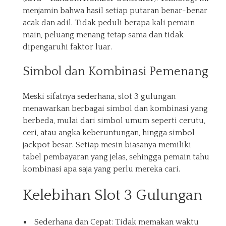
menjamin bahwa hasil setiap putaran benar-benar
acak dan adil. Tidak peduli berapa kali pemain
main, peluang menang tetap sama dan tidak
dipengaruhi faktor luar.
Simbol dan Kombinasi Pemenang
Meski sifatnya sederhana, slot 3 gulungan
menawarkan berbagai simbol dan kombinasi yang
berbeda, mulai dari simbol umum seperti cerutu,
ceri, atau angka keberuntungan, hingga simbol
jackpot besar. Setiap mesin biasanya memiliki
tabel pembayaran yang jelas, sehingga pemain tahu
kombinasi apa saja yang perlu mereka cari.
Kelebihan Slot 3 Gulungan
Sederhana dan Cepat: Tidak memakan waktu