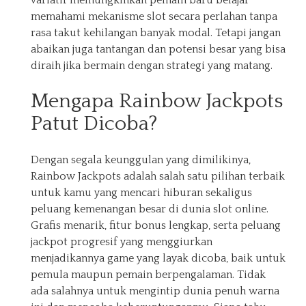
variatif memungkinkan pemain baru belajar
memahami mekanisme slot secara perlahan tanpa
rasa takut kehilangan banyak modal. Tetapi jangan
abaikan juga tantangan dan potensi besar yang bisa
diraih jika bermain dengan strategi yang matang.
Mengapa Rainbow Jackpots
Patut Dicoba?
Dengan segala keunggulan yang dimilikinya,
Rainbow Jackpots adalah salah satu pilihan terbaik
untuk kamu yang mencari hiburan sekaligus
peluang kemenangan besar di dunia slot online.
Grafis menarik, fitur bonus lengkap, serta peluang
jackpot progresif yang menggiurkan
menjadikannya game yang layak dicoba, baik untuk
pemula maupun pemain berpengalaman. Tidak
ada salahnya untuk mengintip dunia penuh warna