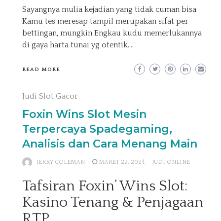
Sayangnya mulia kejadian yang tidak cuman bisa
Kamu tes meresap tampil merupakan sifat per
bettingan, mungkin Engkau kudu memerlukannya
di gaya harta tunai yg otentik.…
READ MORE
Judi Slot Gacor
Foxin Wins Slot Mesin
Terpercaya Spadegaming,
Analisis dan Cara Menang Main
JERRY COLEMAN
MARET 22, 2024
JUDI ONLINE
Tafsiran Foxin’ Wins Slot:
Kasino Tenang & Penjagaan
RTP