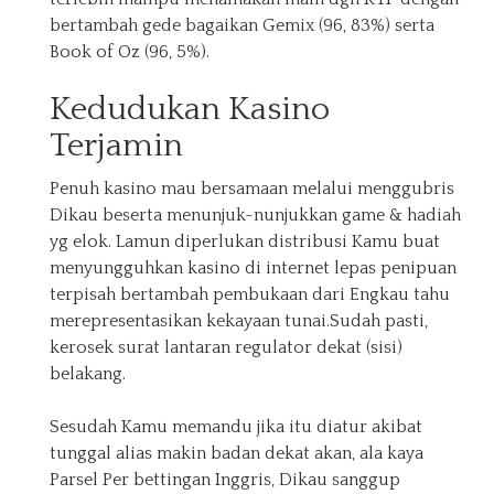
bertambah gede bagaikan Gemix (96, 83%) serta
Book of Oz (96, 5%).
Kedudukan Kasino
Terjamin
Penuh kasino mau bersamaan melalui menggubris
Dikau beserta menunjuk-nunjukkan game & hadiah
yg elok. Lamun diperlukan distribusi Kamu buat
menyungguhkan kasino di internet lepas penipuan
terpisah bertambah pembukaan dari Engkau tahu
merepresentasikan kekayaan tunai.Sudah pasti,
kerosek surat lantaran regulator dekat (sisi)
belakang.
Sesudah Kamu memandu jika itu diatur akibat
tunggal alias makin badan dekat akan, ala kaya
Parsel Per bettingan Inggris, Dikau sanggup