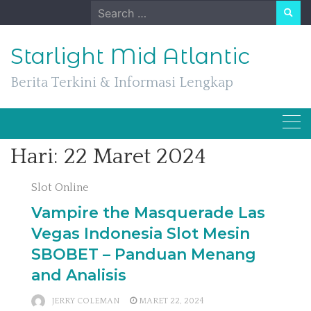
Skip
Search
to
for:
content
Starlight Mid Atlantic
Berita Terkini & Informasi Lengkap
Hari:
22 Maret 2024
Slot Online
Vampire the Masquerade Las
Vegas Indonesia Slot Mesin
SBOBET – Panduan Menang
and Analisis
JERRY COLEMAN
MARET 22, 2024