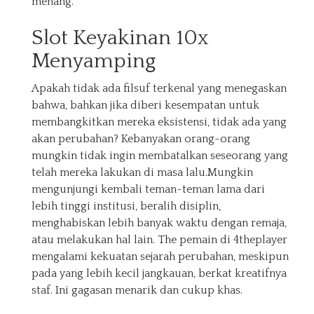
menang.
Slot Keyakinan 10x
Menyamping
Apakah tidak ada filsuf terkenal yang menegaskan
bahwa, bahkan jika diberi kesempatan untuk
membangkitkan mereka eksistensi, tidak ada yang
akan perubahan? Kebanyakan orang-orang
mungkin tidak ingin membatalkan seseorang yang
telah mereka lakukan di masa lalu.Mungkin
mengunjungi kembali teman-teman lama dari
lebih tinggi institusi, beralih disiplin,
menghabiskan lebih banyak waktu dengan remaja,
atau melakukan hal lain. The pemain di 4theplayer
mengalami kekuatan sejarah perubahan, meskipun
pada yang lebih kecil jangkauan, berkat kreatifnya
staf. Ini gagasan menarik dan cukup khas.