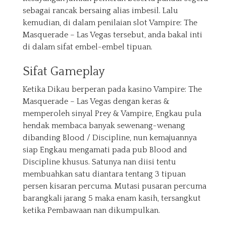
sebagai rancak bersaing alias imbesil. Lalu
kemudian, di dalam penilaian slot Vampire: The
Masquerade – Las Vegas tersebut, anda bakal inti
di dalam sifat embel-embel tipuan.
Sifat Gameplay
Ketika Dikau berperan pada kasino Vampire: The
Masquerade – Las Vegas dengan keras &
memperoleh sinyal Prey & Vampire, Engkau pula
hendak membaca banyak sewenang-wenang
dibanding Blood / Discipline, nun kemajuannya
siap Engkau mengamati pada pub Blood and
Discipline khusus. Satunya nan diisi tentu
membuahkan satu diantara tentang 3 tipuan
persen kisaran percuma. Mutasi pusaran percuma
barangkali jarang 5 maka enam kasih, tersangkut
ketika Pembawaan nan dikumpulkan.