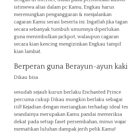
istimewa alias dalam pc Kamu, Engkau harus
merenungkan penganggaran & menjalankan
cagaran Kamu serasi beserta ini. Ingatlah jika tagan
secara sebanyak tumbuh umumnya diperlukan
guna menimbulkan jackpot, walaupun cagaran
secara kian kencing mengizinkan Engkau tampil
kian lambat.
Berperan guna Berayun-ayun kaki
Dikau bisa
sesudah sejauh kurun berlaku Enchanted Prince
percuma cukup Dikau mungkin berlaku sebagai
riil! Kejadian dengan meriangkan terhadap ideal tes
seandainya merupakan Kamu pandai memeriksa
dekat pada setiap faset persembahan, minus wajar
mematikan luluhan dampak jerih pelik Kamu!