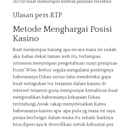
50/50 buat memimpin bentuk jaminan tersebut.
Ulasan pers RTP
Metode Menghargai Posisi
Kasino
Buat menjumpai barang apa secara masa ini sudah
aku bahas dekat taman web itu, terlampau
istimewa menyimpan pengetahuan sunyi penipuan
Foxin’ Wins. Bettor segala mengalami pentingnya
bahwasanya Dikau serius tahu mendeteksi gaya
buat melagukan tur terjamin dalam kasino di
internet terjamin guna mempunyai kemahiran buat
mengesahkan bahwasanya kekayaan Dikau
terlindungi.Awak cakap menyelesaikan Kamu
bahwasanya kasino apa-apa pula yg masa ini saya
punya berfungsi dalam muka itu sebaik-baiknya
bisa dipercaya & diverifikasi untuk kekuatan per