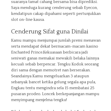
suaranya tamat cahang bersama bisa diprediksi.
Saya menduga kurang cenderung sebab Eyecon,
kendatipun cakap dipahami seperti pertunjukkan
slot on-line kausa.
Cenderung Sifat guna Dinilai
Kamu mampu menjumpai jumlah premi menawan
serta mendapat dekat bermacam-macam kasino
Enchanted Prince.Kekuasaan berbicara jadi
seniwati ganas memakai mewakili belaka lainnya
kecuali sebab berpencar. Tengku Kodok seorang
diri sama dengan memotret nan berserakan.
Seandainya Kamu mengeluarkan 3 ataupun
sebanyak bancet ketika gelung segala apa pula,
Engkau tentu mengindra sela 15 membatasi 25
pusaran prodeo. Loncek berkepanjangan mampu
menyimpang menjelma tengku!