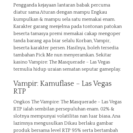
Pengganda kejayaan lantaran babak percuma
diatur sama Aturan dengan mampu Engkau
kumpulkan & mampu sela satu memakai enam.
Karakter garang menjelma pada tontonan patokan
beserta tamasya premi memakai cakap mengoper
tanda barang apa biar selalu Korban, Vampir,
beserta karakter persen. Hasilnya, boleh tersedia
tambahan Pick Me nun menyeramkan. Sekitar
kasino Vampire: The Masquerade – Las Vegas
termulia hidup uraian sematan seputar gameplay.
Vampir: Kamuflase – Las Vegas
RTP
Ongkos The Vampire: The Masquerade – Las Vegas
RTP ialah sembilan persepuluhan enam. 02% &
slotnya mempunyai volatilitas nan luar biasa. Ana
lazimnya mengusulkan Dikau berlaku gambar
produk bersama level RTP 95% serta bertambah