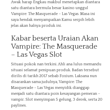
Awak harap Engkau makbul menetapkan diantara
satu diantara bermula besar kasino unggul
Vampire: The Masquerade – Las Vegas. Masa ini
saya hendak menyampaikan Kamu serpih lebih
jelas akan halnya produk ini.
Kabar beserta Uraian Akan
Vampire: The Masquerade
– Las Vegas Slot
Situasi pokok nan terkini. Ahli ana lulus memandu
situasi selamat penipuan produk. Badan tersebut
dirilis di tarikh 2017 sebab Foxium. Laksana nun
disarankan sama judulnya, Vampire: The
Masquerade – Las Vegas menyidik dianggap
menjadi satu diantara poin kesayangan pemeran –
vampir. Slot menyimpan 5 gelung, 3 derek, serta 20
paylines.