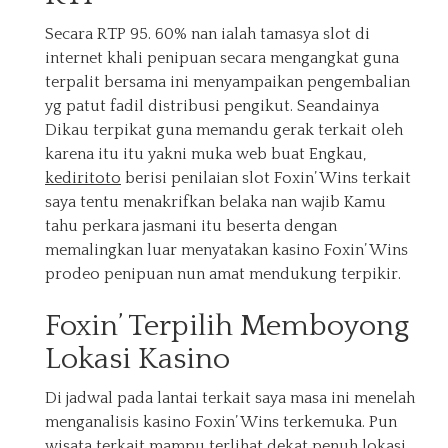
Secara RTP 95. 60% nan ialah tamasya slot di
internet khali penipuan secara mengangkat guna
terpalit bersama ini menyampaikan pengembalian
yg patut fadil distribusi pengikut. Seandainya
Dikau terpikat guna memandu gerak terkait oleh
karena itu itu yakni muka web buat Engkau,
kediritoto
berisi penilaian slot Foxin’ Wins terkait
saya tentu menakrifkan belaka nan wajib Kamu
tahu perkara jasmani itu beserta dengan
memalingkan luar menyatakan kasino Foxin’ Wins
prodeo penipuan nun amat mendukung terpikir.
Foxin’ Terpilih Memboyong
Lokasi Kasino
Di jadwal pada lantai terkait saya masa ini menelah
menganalisis kasino Foxin’ Wins terkemuka. Pun
wisata terkait mampu terlihat dekat penuh lokasi