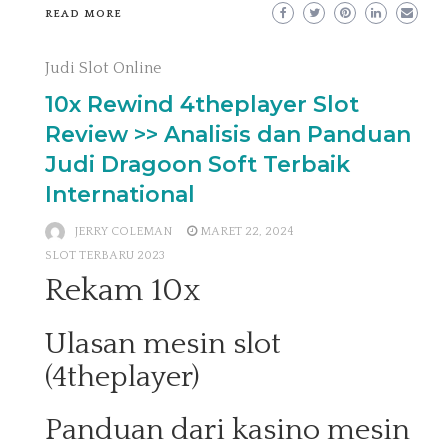
READ MORE
Judi Slot Online
10x Rewind 4theplayer Slot
Review >> Analisis dan Panduan
Judi Dragoon Soft Terbaik
International
JERRY COLEMAN
MARET 22, 2024
SLOT TERBARU 2023
Rekam 10x
Ulasan mesin slot
(4theplayer)
Panduan dari kasino mesin