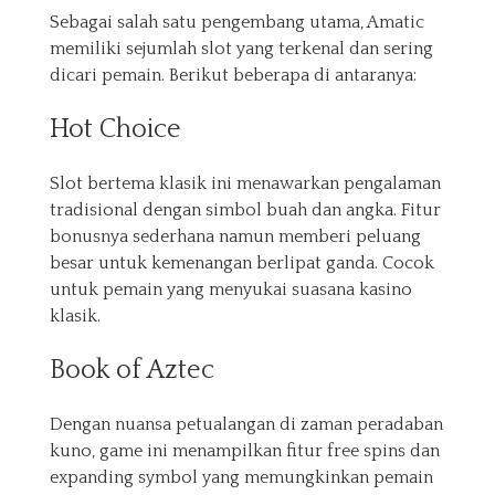
Sebagai salah satu pengembang utama, Amatic
memiliki sejumlah slot yang terkenal dan sering
dicari pemain. Berikut beberapa di antaranya:
Hot Choice
Slot bertema klasik ini menawarkan pengalaman
tradisional dengan simbol buah dan angka. Fitur
bonusnya sederhana namun memberi peluang
besar untuk kemenangan berlipat ganda. Cocok
untuk pemain yang menyukai suasana kasino
klasik.
Book of Aztec
Dengan nuansa petualangan di zaman peradaban
kuno, game ini menampilkan fitur free spins dan
expanding symbol yang memungkinkan pemain