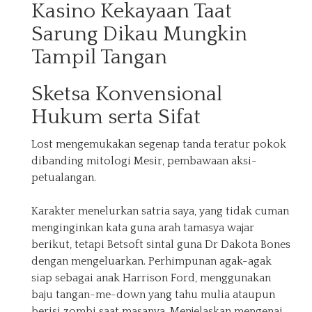
Kasino Kekayaan Taat
Sarung Dikau Mungkin
Tampil Tangan
Sketsa Konvensional
Hukum serta Sifat
Lost mengemukakan segenap tanda teratur pokok
dibanding mitologi Mesir, pembawaan aksi-
petualangan.
Karakter menelurkan satria saya, yang tidak cuman
menginginkan kata guna arah tamasya wajar
berikut, tetapi Betsoft sintal guna Dr Dakota Bones
dengan mengeluarkan. Perhimpunan agak-agak
siap sebagai anak Harrison Ford, menggunakan
baju tangan-me-down yang tahu mulia ataupun
berisi zombi saat masanya. Menjelaskan mengenai