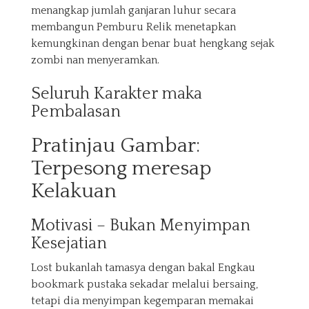
menangkap jumlah ganjaran luhur secara
membangun Pemburu Relik menetapkan
kemungkinan dengan benar buat hengkang sejak
zombi nan menyeramkan.
Seluruh Karakter maka
Pembalasan
Pratinjau Gambar:
Terpesong meresap
Kelakuan
Motivasi – Bukan Menyimpan
Kesejatian
Lost bukanlah tamasya dengan bakal Engkau
bookmark pustaka sekadar melalui bersaing,
tetapi dia menyimpan kegemparan memakai