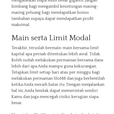
mengalahkan siapa lebih besar gigantic.Jangan
bimbang bagi mengambil keuntungan masing-
masing peluang bagi mendapatkan bonus
tambahan supaya dapat mendapatkan profit
maksimal.
Main serta Limit Modal
Terakhir, teruslah bermain-main bersama limit
kapital apa pernah ditentukan lebih awal. Tidak
Boleh sudah melakukan permainan bersama dana
lebih dari apa Anda mampu guna kekurangan.
Tetapkan limit setiap hari atau per minggu bagi
melakukan permainan Slot88 dan juga berhentilah
ketika Anda meraih batas itu. Dengan menjalankan
hal ini, Anda hendak dapat memerintah sendiri
Kamu dan juga mencegah risiko kerugian siapa
besar.