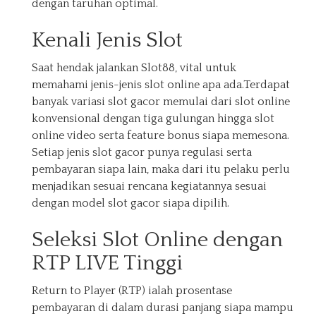
dengan taruhan optimal.
Kenali Jenis Slot
Saat hendak jalankan Slot88, vital untuk
memahami jenis-jenis slot online apa ada.Terdapat
banyak variasi slot gacor memulai dari slot online
konvensional dengan tiga gulungan hingga slot
online video serta feature bonus siapa memesona.
Setiap jenis slot gacor punya regulasi serta
pembayaran siapa lain, maka dari itu pelaku perlu
menjadikan sesuai rencana kegiatannya sesuai
dengan model slot gacor siapa dipilih.
Seleksi Slot Online dengan
RTP LIVE Tinggi
Return to Player (RTP) ialah prosentase
pembayaran di dalam durasi panjang siapa mampu