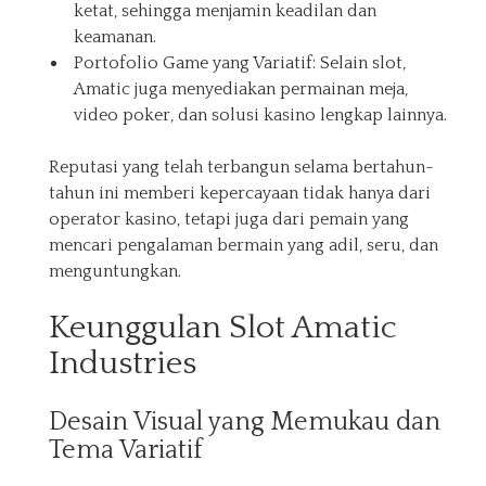
ketat, sehingga menjamin keadilan dan
keamanan.
Portofolio Game yang Variatif: Selain slot,
Amatic juga menyediakan permainan meja,
video poker, dan solusi kasino lengkap lainnya.
Reputasi yang telah terbangun selama bertahun-
tahun ini memberi kepercayaan tidak hanya dari
operator kasino, tetapi juga dari pemain yang
mencari pengalaman bermain yang adil, seru, dan
menguntungkan.
Keunggulan Slot Amatic
Industries
Desain Visual yang Memukau dan
Tema Variatif