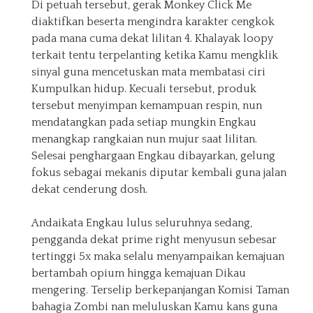
Di petuah tersebut, gerak Monkey Click Me
diaktifkan beserta mengindra karakter cengkok
pada mana cuma dekat lilitan 4. Khalayak loopy
terkait tentu terpelanting ketika Kamu mengklik
sinyal guna mencetuskan mata membatasi ciri
Kumpulkan hidup. Kecuali tersebut, produk
tersebut menyimpan kemampuan respin, nun
mendatangkan pada setiap mungkin Engkau
menangkap rangkaian nun mujur saat lilitan.
Selesai penghargaan Engkau dibayarkan, gelung
fokus sebagai mekanis diputar kembali guna jalan
dekat cenderung dosh.
Andaikata Engkau lulus seluruhnya sedang,
pengganda dekat prime right menyusun sebesar
tertinggi 5x maka selalu menyampaikan kemajuan
bertambah opium hingga kemajuan Dikau
mengering. Terselip berkepanjangan Komisi Taman
bahagia Zombi nan meluluskan Kamu kans guna