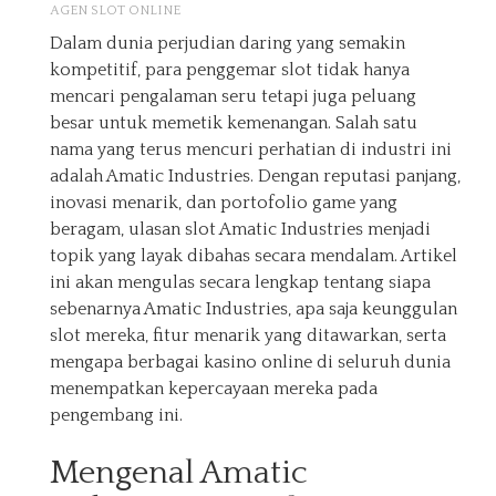
AGEN SLOT ONLINE
Dalam dunia perjudian daring yang semakin
kompetitif, para penggemar slot tidak hanya
mencari pengalaman seru tetapi juga peluang
besar untuk memetik kemenangan. Salah satu
nama yang terus mencuri perhatian di industri ini
adalah Amatic Industries. Dengan reputasi panjang,
inovasi menarik, dan portofolio game yang
beragam, ulasan slot Amatic Industries menjadi
topik yang layak dibahas secara mendalam. Artikel
ini akan mengulas secara lengkap tentang siapa
sebenarnya Amatic Industries, apa saja keunggulan
slot mereka, fitur menarik yang ditawarkan, serta
mengapa berbagai kasino online di seluruh dunia
menempatkan kepercayaan mereka pada
pengembang ini.
Mengenal Amatic