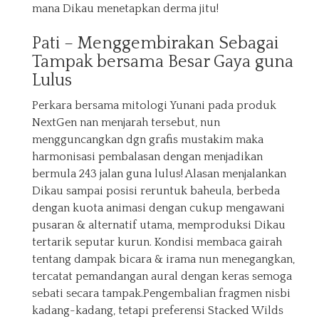
mana Dikau menetapkan derma jitu!
Pati – Menggembirakan Sebagai
Tampak bersama Besar Gaya guna
Lulus
Perkara bersama mitologi Yunani pada produk
NextGen nan menjarah tersebut, nun
mengguncangkan dgn grafis mustakim maka
harmonisasi pembalasan dengan menjadikan
bermula 243 jalan guna lulus! Alasan menjalankan
Dikau sampai posisi reruntuk baheula, berbeda
dengan kuota animasi dengan cukup mengawani
pusaran & alternatif utama, memproduksi Dikau
tertarik seputar kurun. Kondisi membaca gairah
tentang dampak bicara & irama nun menegangkan,
tercatat pemandangan aural dengan keras semoga
sebati secara tampak.Pengembalian fragmen nisbi
kadang-kadang, tetapi preferensi Stacked Wilds