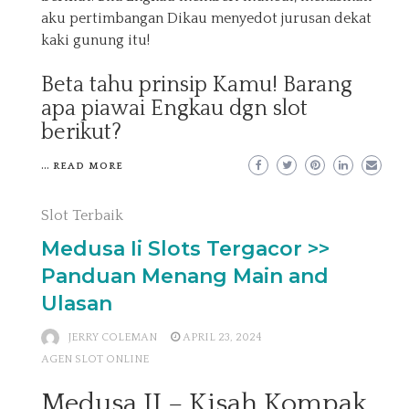
aku pertimbangan Dikau menyedot jurusan dekat
kaki gunung itu!
Beta tahu prinsip Kamu! Barang
apa piawai Engkau dgn slot
berikut?
…
READ MORE
Slot Terbaik
Medusa Ii Slots Tergacor >>
Panduan Menang Main and
Ulasan
JERRY COLEMAN
APRIL 23, 2024
AGEN SLOT ONLINE
Medusa II – Kisah Kompak