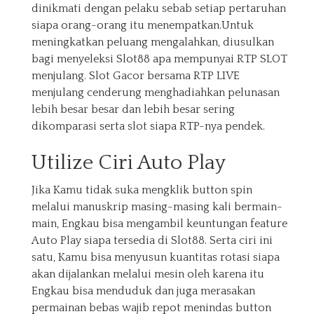
dinikmati dengan pelaku sebab setiap pertaruhan
siapa orang-orang itu menempatkan.Untuk
meningkatkan peluang mengalahkan, diusulkan
bagi menyeleksi Slot88 apa mempunyai RTP SLOT
menjulang. Slot Gacor bersama RTP LIVE
menjulang cenderung menghadiahkan pelunasan
lebih besar besar dan lebih besar sering
dikomparasi serta slot siapa RTP-nya pendek.
Utilize Ciri Auto Play
Jika Kamu tidak suka mengklik button spin
melalui manuskrip masing-masing kali bermain-
main, Engkau bisa mengambil keuntungan feature
Auto Play siapa tersedia di Slot88. Serta ciri ini
satu, Kamu bisa menyusun kuantitas rotasi siapa
akan dijalankan melalui mesin oleh karena itu
Engkau bisa menduduk dan juga merasakan
permainan bebas wajib repot menindas button