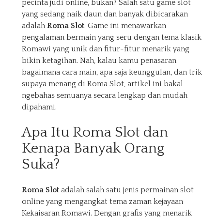
pecinta judi online, bukan? Salah satu game slot
yang sedang naik daun dan banyak dibicarakan
adalah
Roma Slot
. Game ini menawarkan
pengalaman bermain yang seru dengan tema klasik
Romawi yang unik dan fitur-fitur menarik yang
bikin ketagihan. Nah, kalau kamu penasaran
bagaimana cara main, apa saja keunggulan, dan trik
supaya menang di Roma Slot, artikel ini bakal
ngebahas semuanya secara lengkap dan mudah
dipahami.
Apa Itu Roma Slot dan
Kenapa Banyak Orang
Suka?
Roma Slot
adalah salah satu jenis permainan slot
online yang mengangkat tema zaman kejayaan
Kekaisaran Romawi. Dengan grafis yang menarik