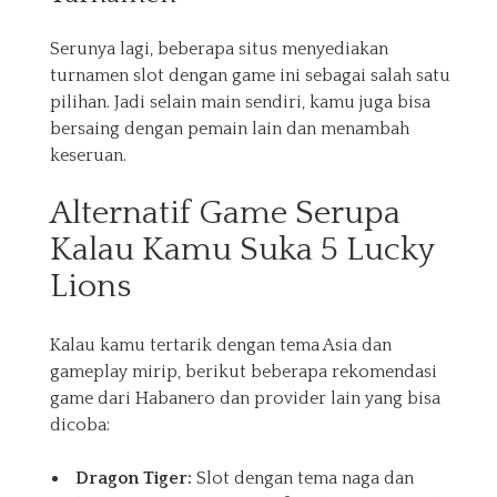
Serunya lagi, beberapa situs menyediakan
turnamen slot dengan game ini sebagai salah satu
pilihan. Jadi selain main sendiri, kamu juga bisa
bersaing dengan pemain lain dan menambah
keseruan.
Alternatif Game Serupa
Kalau Kamu Suka 5 Lucky
Lions
Kalau kamu tertarik dengan tema Asia dan
gameplay mirip, berikut beberapa rekomendasi
game dari Habanero dan provider lain yang bisa
dicoba:
Dragon Tiger:
Slot dengan tema naga dan