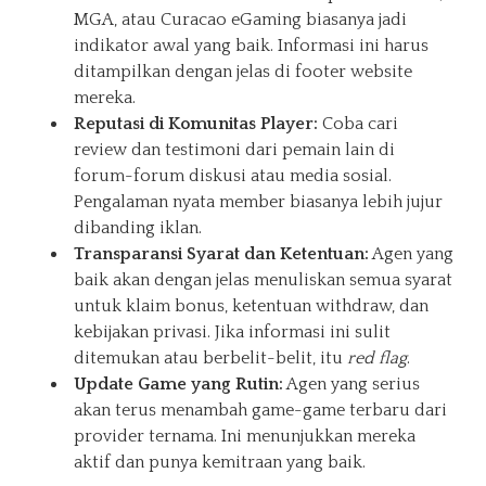
MGA, atau Curacao eGaming biasanya jadi
indikator awal yang baik. Informasi ini harus
ditampilkan dengan jelas di footer website
mereka.
Reputasi di Komunitas Player:
Coba cari
review dan testimoni dari pemain lain di
forum-forum diskusi atau media sosial.
Pengalaman nyata member biasanya lebih jujur
dibanding iklan.
Transparansi Syarat dan Ketentuan:
Agen yang
baik akan dengan jelas menuliskan semua syarat
untuk klaim bonus, ketentuan withdraw, dan
kebijakan privasi. Jika informasi ini sulit
ditemukan atau berbelit-belit, itu
red flag
.
Update Game yang Rutin:
Agen yang serius
akan terus menambah game-game terbaru dari
provider ternama. Ini menunjukkan mereka
aktif dan punya kemitraan yang baik.