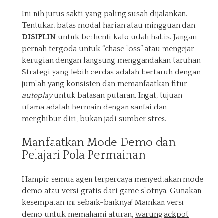
Ini nih jurus sakti yang paling susah dijalankan.
Tentukan batas modal harian atau mingguan dan
DISIPLIN
untuk berhenti kalo udah habis. Jangan
pernah tergoda untuk “chase loss” atau mengejar
kerugian dengan langsung menggandakan taruhan.
Strategi yang lebih cerdas adalah bertaruh dengan
jumlah yang konsisten dan memanfaatkan fitur
autoplay
untuk batasan putaran. Ingat, tujuan
utama adalah bermain dengan santai dan
menghibur diri, bukan jadi sumber stres.
Manfaatkan Mode Demo dan
Pelajari Pola Permainan
Hampir semua agen terpercaya menyediakan mode
demo atau versi gratis dari game slotnya. Gunakan
kesempatan ini sebaik-baiknya! Mainkan versi
demo untuk memahami aturan,
warungjackpot