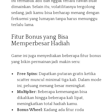
ini termasuk adil dan nggak terlalu rawan buat
dimainkan. Selain itu, volatilitasnya tergolong
sedang, jadi kamu bisa berharap menang dengan
frekuensi yang lumayan tanpa harus menunggu
terlalu lama.
Fitur Bonus yang Bisa
Memperbesar Hadiah
Game ini juga menyediakan beberapa fitur bonus
yang bikin permainan jadi makin seru:
Free Spins:
Dapatkan putaran gratis ketika
scatter muncul minimal tiga kali. Dalam mode
ini, peluang menang besar meningkat.
Multiplier:
Beberapa kemenangan bisa
dikalikan hingga beberapa kali lipat,
meningkatkan total hadiah kamu.
Bonus Wheel:
Kadang ada fitur roda