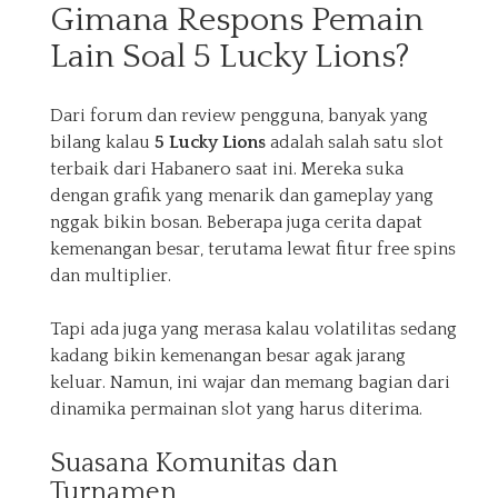
Gimana Respons Pemain
Lain Soal 5 Lucky Lions?
Dari forum dan review pengguna, banyak yang
bilang kalau
5 Lucky Lions
adalah salah satu slot
terbaik dari Habanero saat ini. Mereka suka
dengan grafik yang menarik dan gameplay yang
nggak bikin bosan. Beberapa juga cerita dapat
kemenangan besar, terutama lewat fitur free spins
dan multiplier.
Tapi ada juga yang merasa kalau volatilitas sedang
kadang bikin kemenangan besar agak jarang
keluar. Namun, ini wajar dan memang bagian dari
dinamika permainan slot yang harus diterima.
Suasana Komunitas dan
Turnamen