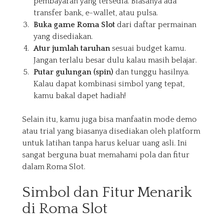
pembayaran yang tersedia. Biasanya ada
transfer bank, e-wallet, atau pulsa.
Buka game Roma Slot
dari daftar permainan
yang disediakan.
Atur jumlah taruhan
sesuai budget kamu.
Jangan terlalu besar dulu kalau masih belajar.
Putar gulungan (spin)
dan tunggu hasilnya.
Kalau dapat kombinasi simbol yang tepat,
kamu bakal dapet hadiah!
Selain itu, kamu juga bisa manfaatin mode demo
atau trial yang biasanya disediakan oleh platform
untuk latihan tanpa harus keluar uang asli. Ini
sangat berguna buat memahami pola dan fitur
dalam Roma Slot.
Simbol dan Fitur Menarik
di Roma Slot