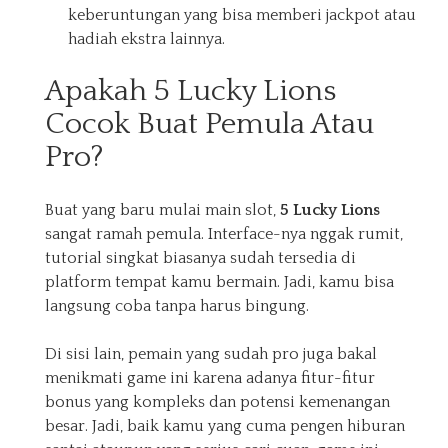
keberuntungan yang bisa memberi jackpot atau
hadiah ekstra lainnya.
Apakah 5 Lucky Lions
Cocok Buat Pemula Atau
Pro?
Buat yang baru mulai main slot,
5 Lucky Lions
sangat ramah pemula. Interface-nya nggak rumit,
tutorial singkat biasanya sudah tersedia di
platform tempat kamu bermain. Jadi, kamu bisa
langsung coba tanpa harus bingung.
Di sisi lain, pemain yang sudah pro juga bakal
menikmati game ini karena adanya fitur-fitur
bonus yang kompleks dan potensi kemenangan
besar. Jadi, baik kamu yang cuma pengen hiburan