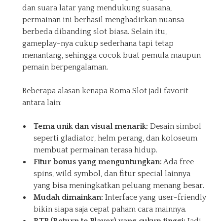
dan suara latar yang mendukung suasana,
permainan ini berhasil menghadirkan nuansa
berbeda dibanding slot biasa. Selain itu,
gameplay-nya cukup sederhana tapi tetap
menantang, sehingga cocok buat pemula maupun
pemain berpengalaman.
Beberapa alasan kenapa Roma Slot jadi favorit
antara lain:
Tema unik dan visual menarik:
Desain simbol
seperti gladiator, helm perang, dan koloseum
membuat permainan terasa hidup.
Fitur bonus yang menguntungkan:
Ada free
spins, wild symbol, dan fitur special lainnya
yang bisa meningkatkan peluang menang besar.
Mudah dimainkan:
Interface yang user-friendly
bikin siapa saja cepat paham cara mainnya.