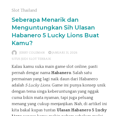
Slot Thailand
Seberapa Menarik dan
Menguntungkan Sih Ulasan
Habanero 5 Lucky Lions Buat
Kamu?
JERRY COLEMAN
JANUARI 31, 2026
SITUS JUDI SLOT TERBAIK
Kalau kamu suka main game slot online, pasti
pernah dengar nama
Habanero
. Salah satu
permainan yang lagi naik daun dari Habanero
adalah
5 Lucky Lions
. Game ini punya konsep unik
dengan tema singa keberuntungan yang nggak
cuma bikin mata nyaman, tapi juga peluang
menang yang cukup menjanjikan. Nah, di artikel ini
kita bakal kupas tuntas
Ulasan Habanero 5 Lucky