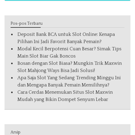
Pos-pos Terbaru
Deposit Bank BCA untuk Slot Online: Kenapa
Pilihan Ini Jadi Favorit Banyak Pemain?
Modal Kecil Berpotensi Cuan Besar? Simak Tips
Main Slot Biar Gak Boncos
Bosan dengan Slot Biasa? Mungkin Trik Maxwin
Slot Mahjong Ways Bisa Jadi Solusi!
Apa Saja Slot Yang Sedang Trending Minggu Ini
dan Mengapa Banyak Pemain Memilihnya?
Cara Cerdas Menemukan Situs Slot Maxwin
Mudah yang Bikin Dompet Senyum Lebar
Arsip