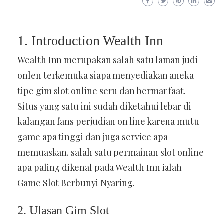
1. Introduction Wealth Inn
Wealth Inn merupakan salah satu laman judi
onlen terkemuka siapa menyediakan aneka
tipe gim slot online seru dan bermanfaat.
Situs yang satu ini sudah diketahui lebar di
kalangan fans perjudian on line karena mutu
game apa tinggi dan juga service apa
memuaskan. salah satu permainan slot online
apa paling dikenal pada Wealth Inn ialah
Game Slot Berbunyi Nyaring.
2. Ulasan Gim Slot