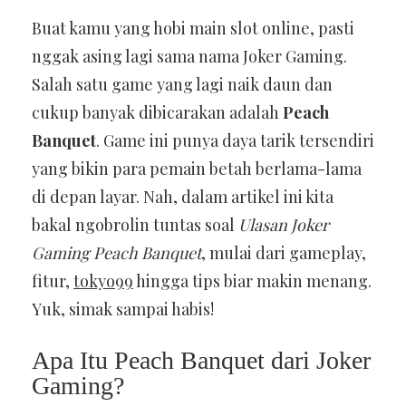
Buat kamu yang hobi main slot online, pasti
nggak asing lagi sama nama Joker Gaming.
Salah satu game yang lagi naik daun dan
cukup banyak dibicarakan adalah
Peach
Banquet
. Game ini punya daya tarik tersendiri
yang bikin para pemain betah berlama-lama
di depan layar. Nah, dalam artikel ini kita
bakal ngobrolin tuntas soal
Ulasan Joker
Gaming Peach Banquet
, mulai dari gameplay,
fitur,
tokyo99
hingga tips biar makin menang.
Yuk, simak sampai habis!
Apa Itu Peach Banquet dari Joker
Gaming?