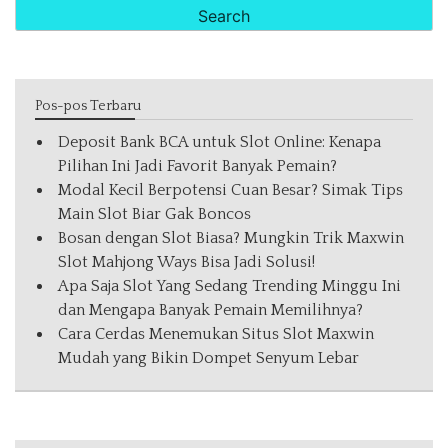
Pos-pos Terbaru
Deposit Bank BCA untuk Slot Online: Kenapa
Pilihan Ini Jadi Favorit Banyak Pemain?
Modal Kecil Berpotensi Cuan Besar? Simak Tips
Main Slot Biar Gak Boncos
Bosan dengan Slot Biasa? Mungkin Trik Maxwin
Slot Mahjong Ways Bisa Jadi Solusi!
Apa Saja Slot Yang Sedang Trending Minggu Ini
dan Mengapa Banyak Pemain Memilihnya?
Cara Cerdas Menemukan Situs Slot Maxwin
Mudah yang Bikin Dompet Senyum Lebar