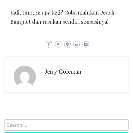
Jadi, tunggu apa lagi? Coba mainkan Peach
Banquet dan rasakan sendiri sensasinya!
Jerry Coleman
Search
for: