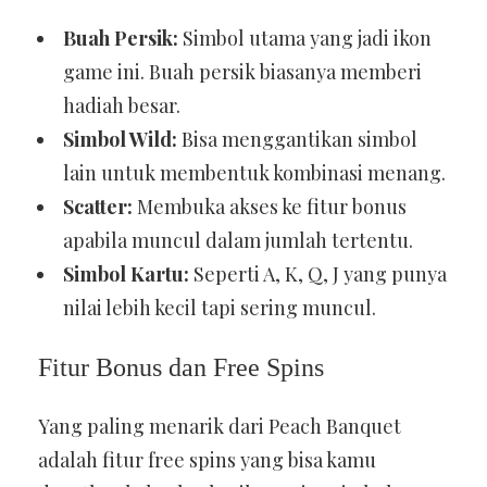
Buah Persik:
Simbol utama yang jadi ikon
game ini. Buah persik biasanya memberi
hadiah besar.
Simbol Wild:
Bisa menggantikan simbol
lain untuk membentuk kombinasi menang.
Scatter:
Membuka akses ke fitur bonus
apabila muncul dalam jumlah tertentu.
Simbol Kartu:
Seperti A, K, Q, J yang punya
nilai lebih kecil tapi sering muncul.
Fitur Bonus dan Free Spins
Yang paling menarik dari Peach Banquet
adalah fitur free spins yang bisa kamu