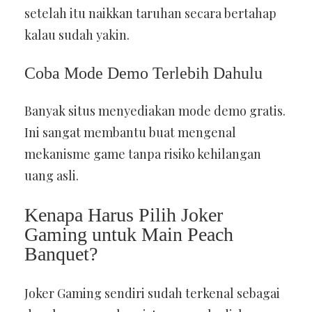
setelah itu naikkan taruhan secara bertahap
kalau sudah yakin.
Coba Mode Demo Terlebih Dahulu
Banyak situs menyediakan mode demo gratis.
Ini sangat membantu buat mengenal
mekanisme game tanpa risiko kehilangan
uang asli.
Kenapa Harus Pilih Joker
Gaming untuk Main Peach
Banquet?
Joker Gaming sendiri sudah terkenal sebagai