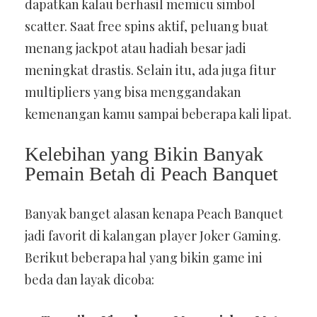
dapatkan kalau berhasil memicu simbol
scatter. Saat free spins aktif, peluang buat
menang jackpot atau hadiah besar jadi
meningkat drastis. Selain itu, ada juga fitur
multipliers yang bisa menggandakan
kemenangan kamu sampai beberapa kali lipat.
Kelebihan yang Bikin Banyak
Pemain Betah di Peach Banquet
Banyak banget alasan kenapa Peach Banquet
jadi favorit di kalangan player Joker Gaming.
Berikut beberapa hal yang bikin game ini
beda dan layak dicoba: