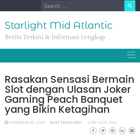
Skip
Search
to
for:
content
Starlight Mid Atlantic
Berita Terkini & Informasi Lengkap
Rasakan Sensasi Bermain
Slot dengan Ulasan Joker
Gaming Peach Banquet
yang Bikin Ketagihan
DESEMBER 25, 2025
SLOT THAILAND
LINK SLOT ASLI