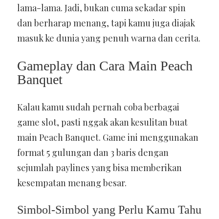
lama-lama. Jadi, bukan cuma sekadar spin
dan berharap menang, tapi kamu juga diajak
masuk ke dunia yang penuh warna dan cerita.
Gameplay dan Cara Main Peach
Banquet
Kalau kamu sudah pernah coba berbagai
game slot, pasti nggak akan kesulitan buat
main Peach Banquet. Game ini menggunakan
format 5 gulungan dan 3 baris dengan
sejumlah paylines yang bisa memberikan
kesempatan menang besar.
Simbol-Simbol yang Perlu Kamu Tahu