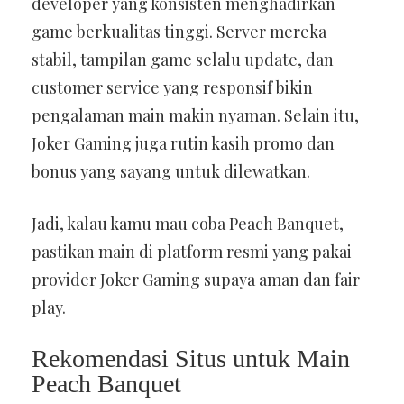
developer yang konsisten menghadirkan
game berkualitas tinggi. Server mereka
stabil, tampilan game selalu update, dan
customer service yang responsif bikin
pengalaman main makin nyaman. Selain itu,
Joker Gaming juga rutin kasih promo dan
bonus yang sayang untuk dilewatkan.
Jadi, kalau kamu mau coba Peach Banquet,
pastikan main di platform resmi yang pakai
provider Joker Gaming supaya aman dan fair
play.
Rekomendasi Situs untuk Main
Peach Banquet