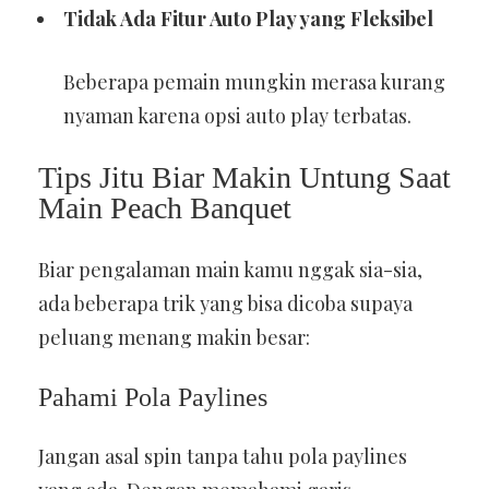
Tidak Ada Fitur Auto Play yang Fleksibel
Beberapa pemain mungkin merasa kurang
nyaman karena opsi auto play terbatas.
Tips Jitu Biar Makin Untung Saat
Main Peach Banquet
Biar pengalaman main kamu nggak sia-sia,
ada beberapa trik yang bisa dicoba supaya
peluang menang makin besar:
Pahami Pola Paylines
Jangan asal spin tanpa tahu pola paylines