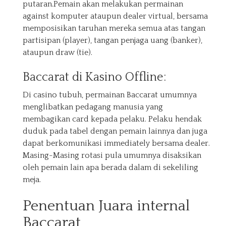
putaran.Pemain akan melakukan permainan
against komputer ataupun dealer virtual, bersama
memposisikan taruhan mereka semua atas tangan
partisipan (player), tangan penjaga uang (banker),
ataupun draw (tie).
Baccarat di Kasino Offline:
Di casino tubuh, permainan Baccarat umumnya
menglibatkan pedagang manusia yang
membagikan card kepada pelaku. Pelaku hendak
duduk pada tabel dengan pemain lainnya dan juga
dapat berkomunikasi immediately bersama dealer.
Masing-Masing rotasi pula umumnya disaksikan
oleh pemain lain apa berada dalam di sekeliling
meja.
Penentuan Juara internal
Baccarat