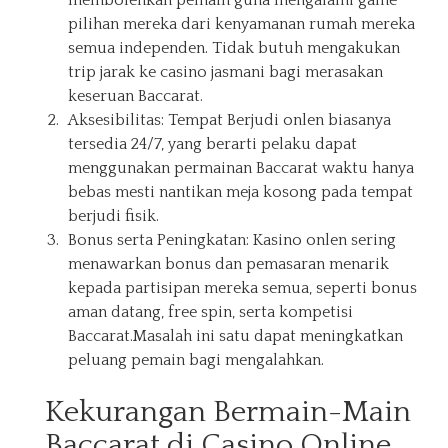
membolehkan pemain guna mengalami game
pilihan mereka dari kenyamanan rumah mereka
semua independen. Tidak butuh mengakukan
trip jarak ke casino jasmani bagi merasakan
keseruan Baccarat.
Aksesibilitas: Tempat Berjudi onlen biasanya
tersedia 24/7, yang berarti pelaku dapat
menggunakan permainan Baccarat waktu hanya
bebas mesti nantikan meja kosong pada tempat
berjudi fisik.
Bonus serta Peningkatan: Kasino onlen sering
menawarkan bonus dan pemasaran menarik
kepada partisipan mereka semua, seperti bonus
aman datang, free spin, serta kompetisi
Baccarat.Masalah ini satu dapat meningkatkan
peluang pemain bagi mengalahkan.
Kekurangan Bermain-Main
Baccarat di Casino Online