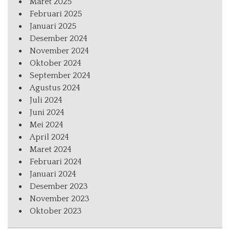
Maret 2025
Februari 2025
Januari 2025
Desember 2024
November 2024
Oktober 2024
September 2024
Agustus 2024
Juli 2024
Juni 2024
Mei 2024
April 2024
Maret 2024
Februari 2024
Januari 2024
Desember 2023
November 2023
Oktober 2023