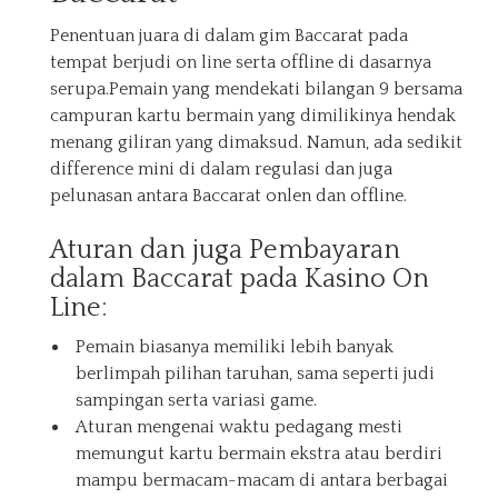
Penentuan juara di dalam gim Baccarat pada
tempat berjudi on line serta offline di dasarnya
serupa.Pemain yang mendekati bilangan 9 bersama
campuran kartu bermain yang dimilikinya hendak
menang giliran yang dimaksud. Namun, ada sedikit
difference mini di dalam regulasi dan juga
pelunasan antara Baccarat onlen dan offline.
Aturan dan juga Pembayaran
dalam Baccarat pada Kasino On
Line:
Pemain biasanya memiliki lebih banyak
berlimpah pilihan taruhan, sama seperti judi
sampingan serta variasi game.
Aturan mengenai waktu pedagang mesti
memungut kartu bermain ekstra atau berdiri
mampu bermacam-macam di antara berbagai