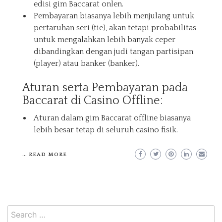
edisi gim Baccarat onlen.
Pembayaran biasanya lebih menjulang untuk
pertaruhan seri (tie), akan tetapi probabilitas
untuk mengalahkan lebih banyak ceper
dibandingkan dengan judi tangan partisipan
(player) atau banker (banker).
Aturan serta Pembayaran pada
Baccarat di Casino Offline:
Aturan dalam gim Baccarat offline biasanya
lebih besar tetap di seluruh casino fisik.
…
READ MORE
Search