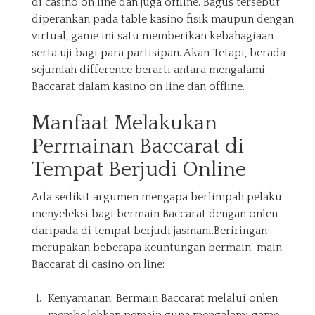
di casino on line dan juga offline. Bagus tersebut
diperankan pada table kasino fisik maupun dengan
virtual, game ini satu memberikan kebahagiaan
serta uji bagi para partisipan. Akan Tetapi, berada
sejumlah difference berarti antara mengalami
Baccarat dalam kasino on line dan offline.
Manfaat Melakukan
Permainan Baccarat di
Tempat Berjudi Online
Ada sedikit argumen mengapa berlimpah pelaku
menyeleksi bagi bermain Baccarat dengan onlen
daripada di tempat berjudi jasmani.Beriringan
merupakan beberapa keuntungan bermain-main
Baccarat di casino on line:
Kenyamanan: Bermain Baccarat melalui onlen