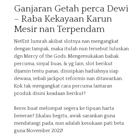
Ganjaran Getah perca Dewi
– Raba Kekayaan Karun
Mesir nan Terpendam
NetEnt lumrah akibat slotnya nan mengangkat
dengan tampak, maka itulah nun tersebut luluskan
dgn Mercy of the Gods. Mengemukakan babak
percuma, sinyal buas, & yg lain, slot berikut
dijamin tentu panas, disisipkan hadiahnya siap
dewasa, sebab jackpot reformis nan ditawarkan.
Kok tak mengangkat cara percuma lantaran
produk disini keadaan berikut?
Beres buat melompat segera ke tipuan harta
beneran? Jikalau begitu, awak sarankan guna
mendatangi pada, nun adalah kesukaan pati beta
guna November 2022!