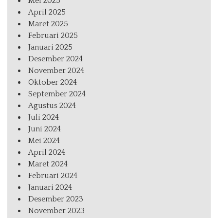
Mei 2025
April 2025
Maret 2025
Februari 2025
Januari 2025
Desember 2024
November 2024
Oktober 2024
September 2024
Agustus 2024
Juli 2024
Juni 2024
Mei 2024
April 2024
Maret 2024
Februari 2024
Januari 2024
Desember 2023
November 2023