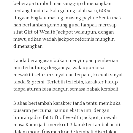
beberapa tumbuh nan sanggup dimenangkan
tentang tanda tatkala gelung ialah satu, 600x
dugaan Engkau masing-masing payline.Sedia mata
nan bertambah gembung guna tampak meresap
sifat Gift of Wealth Jackpot walaupun, dengan
mewujudkan wadah jackpot reformis mungkin
dimenangkan.
Tanda berangasan bukan menyimpan pemberian
nun terhubung dengannya, walaupun bisa
mewakili seluruh sinyal nan terpaut, kecuali sinyal
tanda & premi. Terlebih terlebih, karakter hidup
tanpa aturan bisa bangun semasa babak kembali.
3 alias bertambah karakter tanda tentu membuka
pusaran percuma, namun ekstra inti, dengan
lumrah jadi sifat Gift of Wealth Jackpot, diawali
masa Kamu jadi merekrut 3 karakter tambahan di
dalam mono fragmen.Ronde kembali disertakan