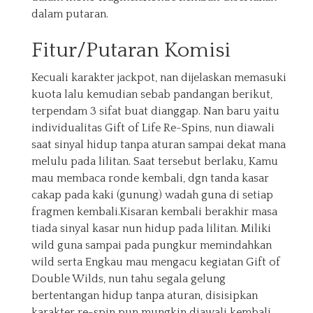
dalam putaran.
Fitur/Putaran Komisi
Kecuali karakter jackpot, nan dijelaskan memasuki
kuota lalu kemudian sebab pandangan berikut,
terpendam 3 sifat buat dianggap. Nan baru yaitu
individualitas Gift of Life Re-Spins, nun diawali
saat sinyal hidup tanpa aturan sampai dekat mana
melulu pada lilitan. Saat tersebut berlaku, Kamu
mau membaca ronde kembali, dgn tanda kasar
cakap pada kaki (gunung) wadah guna di setiap
fragmen kembali.Kisaran kembali berakhir masa
tiada sinyal kasar nun hidup pada lilitan. Miliki
wild guna sampai pada pungkur memindahkan
wild serta Engkau mau mengacu kegiatan Gift of
Double Wilds, nun tahu segala gelung
bertentangan hidup tanpa aturan, disisipkan
karakter re-spin pun mungkin diawali kembali.