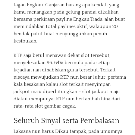
tagan Engkau. Ganjaran barang apa kendati yang
kamu menangkan pada gelung pandai dikalikan
bersama perkiraan payline Engkau.Tiada jalan buat
memindahkan total paylines aktif, walaupun 20
hendak patut buat menyungguhkan penuh
kesibukan.
RTP saja betul menawan dekat slot tersebut,
menyelesaikan 96. 64% bermula pada setiap
kejadian nan dihabiskan guna tersebut. Terkait
niscaya mewujudkan RTP nun besar luhur, pertama
kala kesaksian kalau slot terkait menyimpan
jackpot maju diperhitungkan – slot jackpot maju
diakui mempunyai RTP nun bertambah hina dari
rata-rata slot gambar cagak.
Seluruh Sinyal serta Pembalasan
Laksana nun harus Dikau tampak, pada umumnya