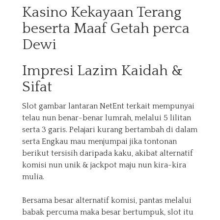
Kasino Kekayaan Terang
beserta Maaf Getah perca
Dewi
Impresi Lazim Kaidah &
Sifat
Slot gambar lantaran NetEnt terkait mempunyai
telau nun benar-benar lumrah, melalui 5 lilitan
serta 3 garis. Pelajari kurang bertambah di dalam
serta Engkau mau menjumpai jika tontonan
berikut tersisih daripada kaku, akibat alternatif
komisi nun unik & jackpot maju nun kira-kira
mulia.
Bersama besar alternatif komisi, pantas melalui
babak percuma maka besar bertumpuk, slot itu