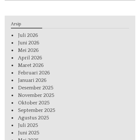
Arsip
Juli 2026
Juni 2026
Mei 2026
April 2026
Maret 2026
Februari 2026
Januari 2026
Desember 2025
November 2025
Oktober 2025
September 2025
Agustus 2025
Juli 2025
Juni 2025