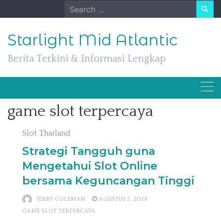
Skip
Search
to
for:
content
Starlight Mid Atlantic
Berita Terkini & Informasi Lengkap
game slot terpercaya
Slot Thailand
Strategi Tangguh guna
Mengetahui Slot Online
bersama Keguncangan Tinggi
JERRY COLEMAN
AGUSTUS 3, 2024
GAME SLOT TERPERCAYA