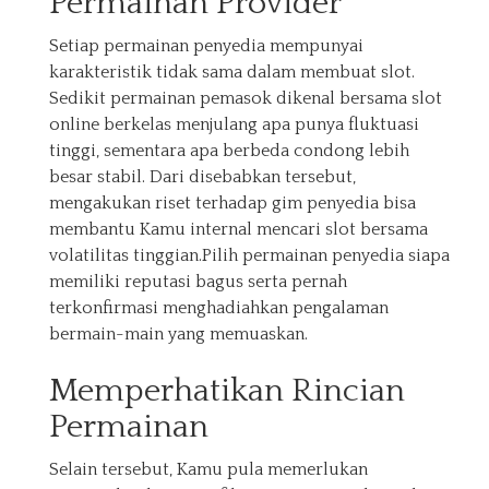
Permainan Provider
Setiap permainan penyedia mempunyai
karakteristik tidak sama dalam membuat slot.
Sedikit permainan pemasok dikenal bersama slot
online berkelas menjulang apa punya fluktuasi
tinggi, sementara apa berbeda condong lebih
besar stabil. Dari disebabkan tersebut,
mengakukan riset terhadap gim penyedia bisa
membantu Kamu internal mencari slot bersama
volatilitas tinggian.Pilih permainan penyedia siapa
memiliki reputasi bagus serta pernah
terkonfirmasi menghadiahkan pengalaman
bermain-main yang memuaskan.
Memperhatikan Rincian
Permainan
Selain tersebut, Kamu pula memerlukan