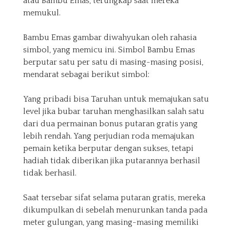
atau Bambu Emas, terungkap saat mereka
memukul.
Bambu Emas gambar diwahyukan oleh rahasia
simbol, yang memicu ini. Simbol Bambu Emas
berputar satu per satu di masing-masing posisi,
mendarat sebagai berikut simbol:
Yang pribadi bisa Taruhan untuk memajukan satu
level jika bubar taruhan menghasilkan salah satu
dari dua permainan bonus putaran gratis yang
lebih rendah. Yang perjudian roda memajukan
pemain ketika berputar dengan sukses, tetapi
hadiah tidak diberikan jika putarannya berhasil
tidak berhasil.
Saat tersebar sifat selama putaran gratis, mereka
dikumpulkan di sebelah menurunkan tanda pada
meter gulungan, yang masing-masing memiliki