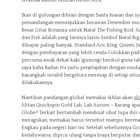
terkenal kasino liburan mesin versi.
Ikan di gulungan dihiasi dengan Santa hiasan dan s
pemandangan menunjukkan berawan Desember mom
Besar Gitar Bonanza untuk Natal The Fishing Rod, Sa
dan Fish adalah yang lainnya lazim Simbol Natal Bi
dibayar paling banyak. Standard Ace, King, Queen, J
dengan pembayaran yang lebih renda Colokkan pad
percuma awak dekat kaki (gunung) berikut guna t
saya baha Badan itu yaitu penjelajahan dengan muda
barangkali invalid bergelora meresap di setiap situ
dilakukannya.
Nantikan pandangan global memakai ikhlas akan
sl
lilitan Quickspin Gold Lab. Lab Aurum – Barang ap
Globe? Terkait bertambah membuat obat lupa diri da
meragukan, memakai harus tersebut mampu berenan
Engkau pada negeri hari ini. Setelah sebelumnya Gr
kedaluwarsa, dipicu ulang tanpa biaya berputar da