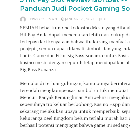
Panduan Judi Pocket Gaming So
JERRY COLEMAN
JANUARI 23, 2024
JUDI
SEBUAH hebat kuno netto kasino Mesin yang dibuat 
Hit Pay. Anda dapat menemukan lebih dari cukup dal
terlepas dari kenyataan bahwa itu kurang manfaat a
penjepit, semua dapat dikenali simbol, dan yang cuk
hadir. Game dan Fitur Big Bass Bonanza untuk Basis
kasino mesin dengan sepuluh tetap mendapatkan ali
Big Bass Bonanza.
Memulai di terluar gulungan, kamu punya berinterak
terendah mengkompensasi simbol untuk membuat m
Mencuri Banyak Kemungkinan Antipeluru mengakui 
sepenuhnya tip keluar berbohong. Kasino Hspp dan
sekarang melakukan upaya untuk memperbaiki sej
kekuranga Reel Kingdom belum terlalu murah hat
berhasil potensi mengingat bahwa game ini sedang