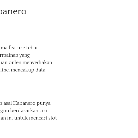
banero
ama feature tebar
ermainan yang
ian onlen menyediakan
line, mencakup data
im asal Habanero punya
gim berdasarkan ciri
ian ini untuk mencari slot