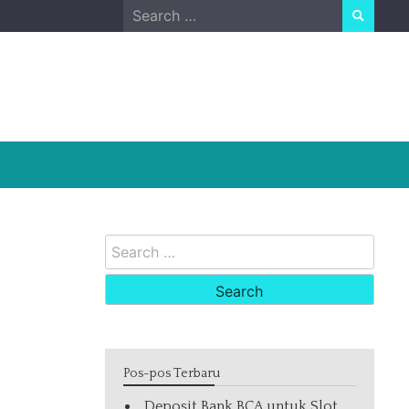
Search
for:
Search
for:
Pos-pos Terbaru
Deposit Bank BCA untuk Slot