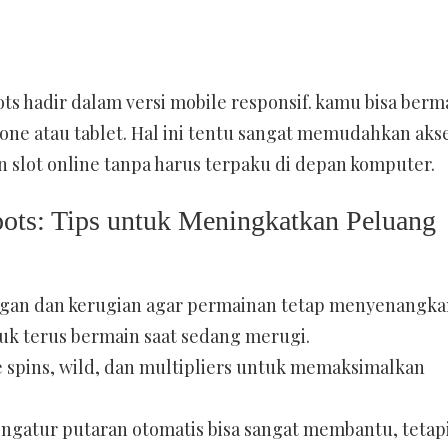
s hadir dalam versi mobile responsif. kamu bisa berm
hone atau tablet. Hal ini tentu sangat memudahkan aks
n slot online tanpa harus terpaku di depan komputer.
ots: Tips untuk Meningkatkan Peluang
ngan dan kerugian agar permainan tetap menyenangka
tuk terus bermain saat sedang merugi.
e spins, wild, dan multipliers untuk memaksimalkan
ngatur putaran otomatis bisa sangat membantu, tetap