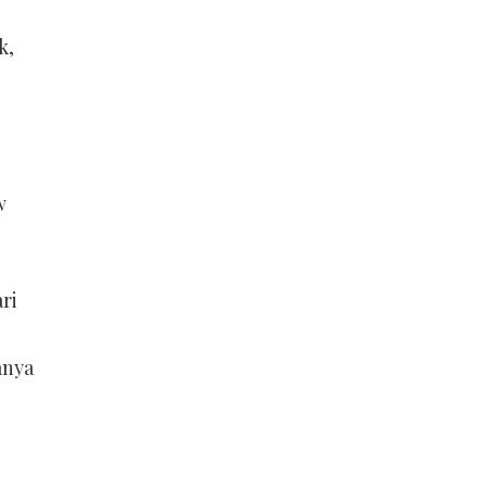
k,
w
ri
anya