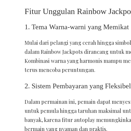
Fitur Unggulan Rainbow Jackp
1. Tema Warna-warni yang Memikat
Mulai dari pelangi yang cerah hingga simbol
dalam Rainbow Jackpots dirancang untuk m
Kombinasi warna yang harmonis mampu me
terus mencoba peruntungan.
2. Sistem Pembayaran yang Fleksibel
Dalam permainan ini, pemain dapat menyesua
untuk pemula hingga taruhan maksimal untu
banyak, karena fitur autoplay memungkink
bermain yang nyaman dan praktis.