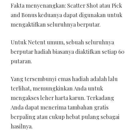
Fakta menyenangkan: Scatter Shot atau Pick
and Bonus keduanya dapat digunakan untuk
mengaktifkan seluruhnya berputar.
Untuk Netent umum, sebuah seluruhnya
berputar hadiah biasanya diaktifkan setiap 60
putaran.
Yang tersembunyi emas hadiah adalah lalu
terlihat, memungkinkan Anda untuk
mengakses leher harta karun. Terkadang
Anda dapat menerima tambahan gratis
berpaling atau cukup hebat pulang sebagai
hasilnya.