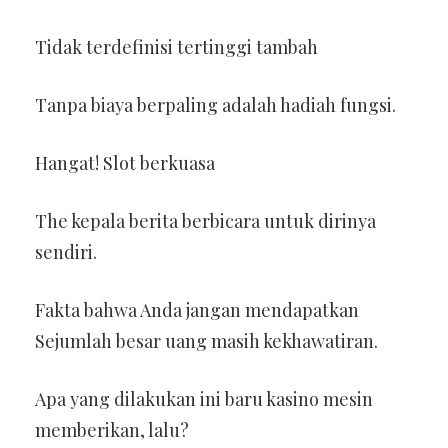
Tidak terdefinisi tertinggi tambah
Tanpa biaya berpaling adalah hadiah fungsi.
Hangat! Slot berkuasa
The kepala berita berbicara untuk dirinya
sendiri.
Fakta bahwa Anda jangan mendapatkan
Sejumlah besar uang masih kekhawatiran.
Apa yang dilakukan ini baru kasino mesin
memberikan, lalu?