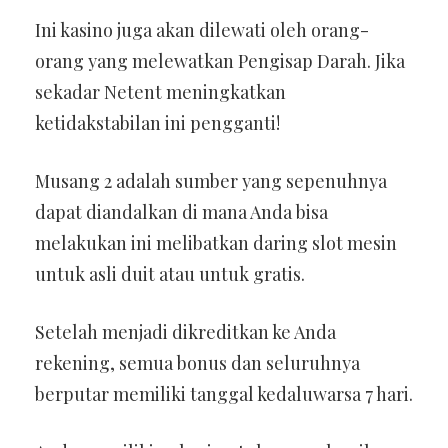
Ini kasino juga akan dilewati oleh orang-
orang yang melewatkan Pengisap Darah. Jika
sekadar Netent meningkatkan
ketidakstabilan ini pengganti!
Musang 2 adalah sumber yang sepenuhnya
dapat diandalkan di mana Anda bisa
melakukan ini melibatkan daring slot mesin
untuk asli duit atau untuk gratis.
Setelah menjadi dikreditkan ke Anda
rekening, semua bonus dan seluruhnya
berputar memiliki tanggal kedaluwarsa 7 hari.