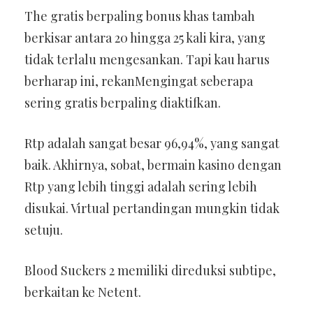
The gratis berpaling bonus khas tambah
berkisar antara 20 hingga 25 kali kira, yang
tidak terlalu mengesankan. Tapi kau harus
berharap ini, rekanMengingat seberapa
sering gratis berpaling diaktifkan.
Rtp adalah sangat besar 96,94%, yang sangat
baik. Akhirnya, sobat, bermain kasino dengan
Rtp yang lebih tinggi adalah sering lebih
disukai. Virtual pertandingan mungkin tidak
setuju.
Blood Suckers 2 memiliki direduksi subtipe,
berkaitan ke Netent.