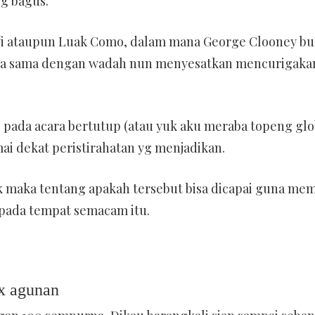
g bagus.
lfi ataupun Luak Como, dalam mana George Clooney bu
nya sama dengan wadah nun menyesatkan mencurigaka
 pada acara bertutup (atau yuk aku meraba topeng gl
ai dekat peristirahatan yg menjadikan.
k maka tentang apakah tersebut bisa dicapai guna mem
pada tempat semacam itu.
x agunan