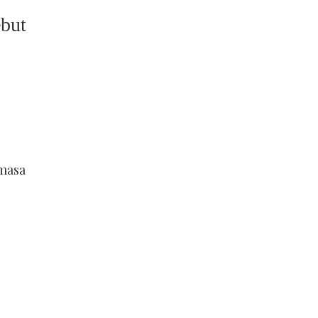
ebut
masa