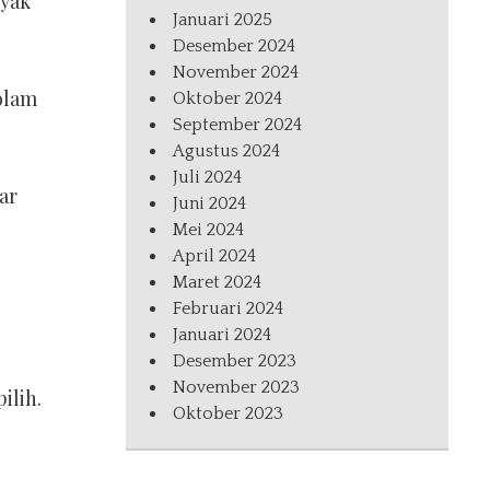
nyak
Januari 2025
Desember 2024
November 2024
olam
Oktober 2024
September 2024
Agustus 2024
Juli 2024
ar
Juni 2024
Mei 2024
April 2024
Maret 2024
Februari 2024
Januari 2024
Desember 2023
November 2023
ilih.
Oktober 2023