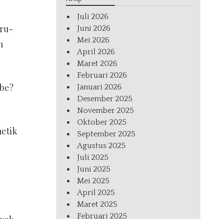
Juli 2026
ru-
Juni 2026
Mei 2026
n
April 2026
Maret 2026
Februari 2026
obe?
Januari 2026
Desember 2025
November 2025
Oktober 2025
etik
September 2025
Agustus 2025
Juli 2025
Juni 2025
Mei 2025
April 2025
Maret 2025
Februari 2025