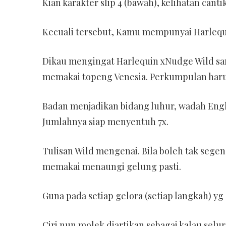
Kian karakter slip 4 (bawah), kelihatan cant
Kecuali tersebut, Kamu mempunyai Harlequ
Dikau mengingat Harlequin xNudge Wild 
memakai topeng Venesia. Perkumpulan haru
Badan menjadikan bidang luhur, wadah En
Jumlahnya siap menyentuh 7x.
Tulisan Wild mengenai. Bila boleh tak segena
memakai menaungi gelung pasti.
Guna pada setiap gelora (setiap langkah) yg 
Ciri nun molek diartikan sebagai kalau sel