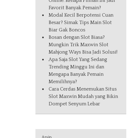
Online: Kenapa Pilihan Ini Jadi
Favorit Banyak Pemain?
Modal Kecil Berpotensi Cuan
Besar? Simak Tips Main Slot
Biar Gak Boncos
Bosan dengan Slot Biasa?
Mungkin Trik Maxwin Slot
Mahjong Ways Bisa Jadi Solusi!
Apa Saja Slot Yang Sedang
Trending Minggu Ini dan
Mengapa Banyak Pemain
Memilihnya?
Cara Cerdas Menemukan Situs
Slot Maxwin Mudah yang Bikin
Dompet Senyum Lebar
Arsip