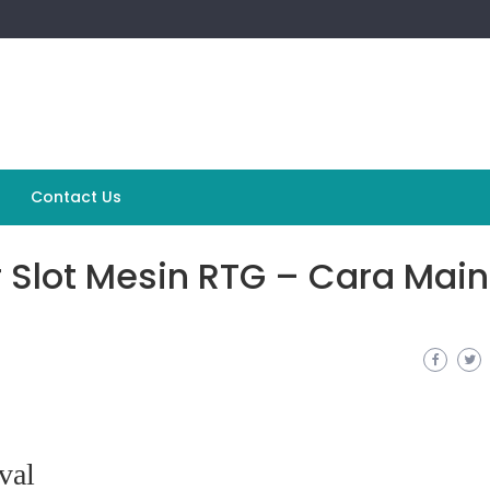
Contact Us
 Slot Mesin RTG – Cara Mai
val