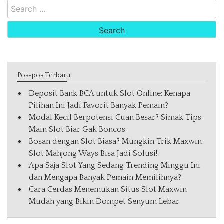
Search
for:
Pos-pos Terbaru
Deposit Bank BCA untuk Slot Online: Kenapa
Pilihan Ini Jadi Favorit Banyak Pemain?
Modal Kecil Berpotensi Cuan Besar? Simak Tips
Main Slot Biar Gak Boncos
Bosan dengan Slot Biasa? Mungkin Trik Maxwin
Slot Mahjong Ways Bisa Jadi Solusi!
Apa Saja Slot Yang Sedang Trending Minggu Ini
dan Mengapa Banyak Pemain Memilihnya?
Cara Cerdas Menemukan Situs Slot Maxwin
Mudah yang Bikin Dompet Senyum Lebar