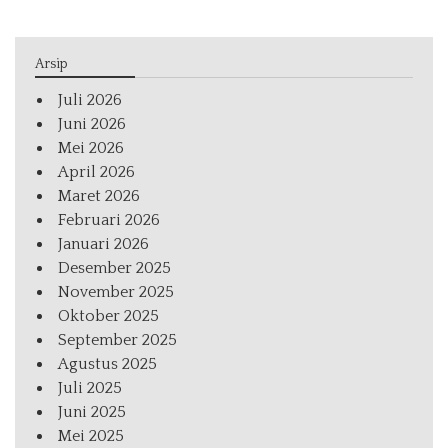
Arsip
Juli 2026
Juni 2026
Mei 2026
April 2026
Maret 2026
Februari 2026
Januari 2026
Desember 2025
November 2025
Oktober 2025
September 2025
Agustus 2025
Juli 2025
Juni 2025
Mei 2025