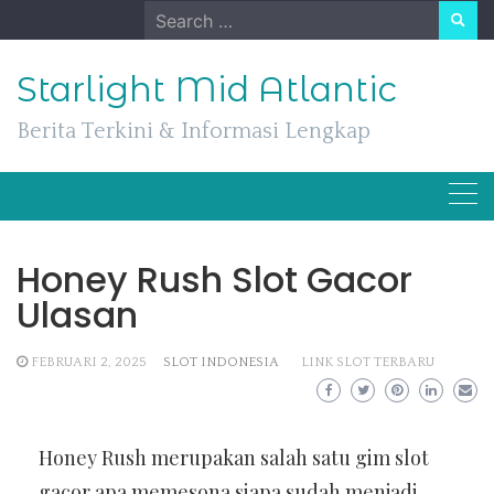
Skip
Search
to
for:
content
Starlight Mid Atlantic
Berita Terkini & Informasi Lengkap
Honey Rush Slot Gacor
Ulasan
FEBRUARI 2, 2025
SLOT INDONESIA
LINK SLOT TERBARU
Honey Rush merupakan salah satu gim slot
gacor apa memesona siapa sudah menjadi