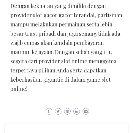
Dengan kekuatan yang dimiliki dengan
provider slot gacor gacor terandal, partisipan
mampu melakukan permainan serta lebih
besar trust pribadi dan juga senang tidak ada
wajib cemas akan kendala pembayaran
maupun kejayaan. Dengan sebab yang itu,
segera cari provider slot online menggema
terpercaya pilihan Anda serta dapatkan
keberhasilan gigantic di dalam game slot
online!