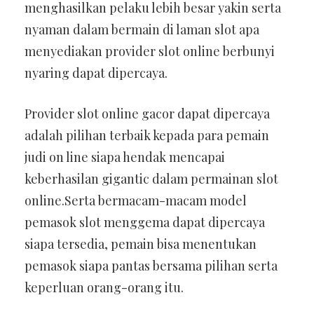
menghasilkan pelaku lebih besar yakin serta
nyaman dalam bermain di laman slot apa
menyediakan provider slot online berbunyi
nyaring dapat dipercaya.
Provider slot online gacor dapat dipercaya
adalah pilihan terbaik kepada para pemain
judi on line siapa hendak mencapai
keberhasilan gigantic dalam permainan slot
online.Serta bermacam-macam model
pemasok slot menggema dapat dipercaya
siapa tersedia, pemain bisa menentukan
pemasok siapa pantas bersama pilihan serta
keperluan orang-orang itu.