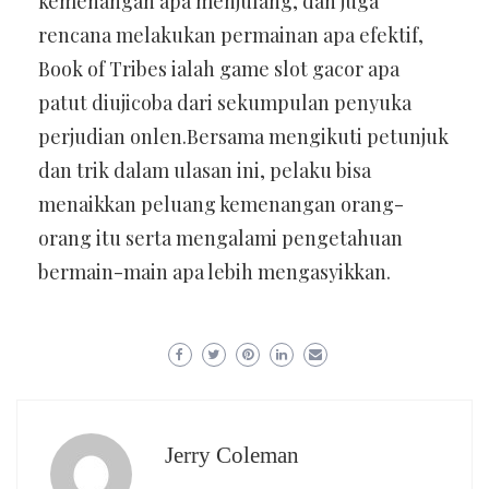
kemenangan apa menjulang, dan juga
rencana melakukan permainan apa efektif,
Book of Tribes ialah game slot gacor apa
patut diujicoba dari sekumpulan penyuka
perjudian onlen.Bersama mengikuti petunjuk
dan trik dalam ulasan ini, pelaku bisa
menaikkan peluang kemenangan orang-
orang itu serta mengalami pengetahuan
bermain-main apa lebih mengasyikkan.
Jerry Coleman