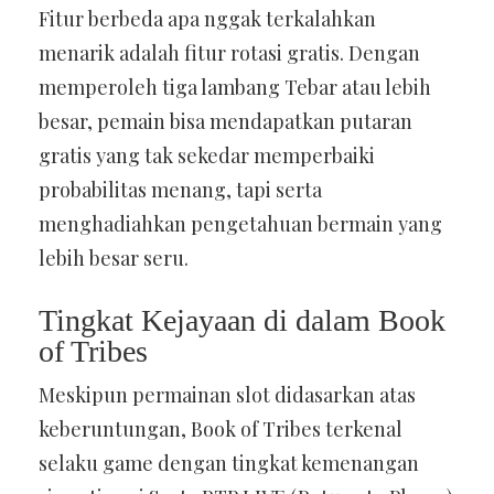
Fitur berbeda apa nggak terkalahkan
menarik adalah fitur rotasi gratis. Dengan
memperoleh tiga lambang Tebar atau lebih
besar, pemain bisa mendapatkan putaran
gratis yang tak sekedar memperbaiki
probabilitas menang, tapi serta
menghadiahkan pengetahuan bermain yang
lebih besar seru.
Tingkat Kejayaan di dalam Book
of Tribes
Meskipun permainan slot didasarkan atas
keberuntungan, Book of Tribes terkenal
selaku game dengan tingkat kemenangan