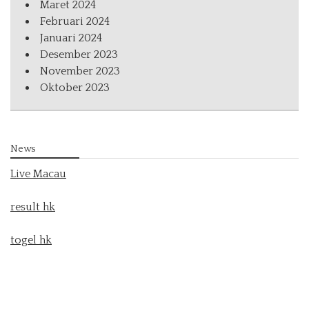
Maret 2024
Februari 2024
Januari 2024
Desember 2023
November 2023
Oktober 2023
News
Live Macau
result hk
togel hk