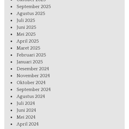
September 2025
Agustus 2025
Juli 2025
Juni 2025
Mei 2025
April 2025
Maret 2025
Februari 2025
Januari 2025
Desember 2024
November 2024
Oktober 2024
September 2024
Agustus 2024
Juli 2024
Juni 2024
Mei 2024
April 2024