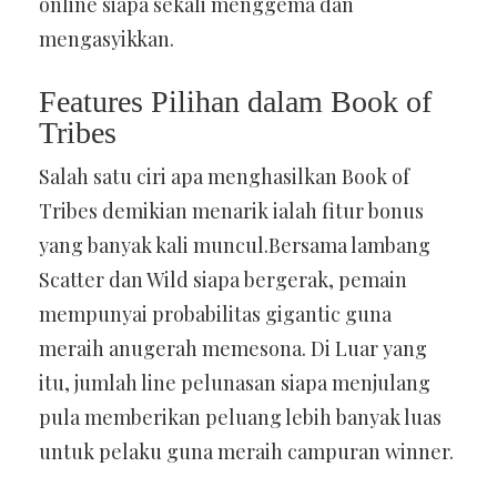
online siapa sekali menggema dan
mengasyikkan.
Features Pilihan dalam Book of
Tribes
Salah satu ciri apa menghasilkan Book of
Tribes demikian menarik ialah fitur bonus
yang banyak kali muncul.Bersama lambang
Scatter dan Wild siapa bergerak, pemain
mempunyai probabilitas gigantic guna
meraih anugerah memesona. Di Luar yang
itu, jumlah line pelunasan siapa menjulang
pula memberikan peluang lebih banyak luas
untuk pelaku guna meraih campuran winner.