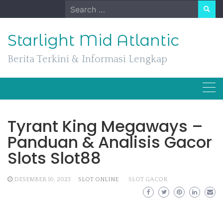
Skip
Search
to
for:
content
Starlight Mid Atlantic
Berita Terkini & Informasi Lengkap
Tyrant King Megaways –
Panduan & Analisis Gacor
Slots Slot88
DESEMBER 10, 2023
SLOT ONLINE
SLOT GACOR