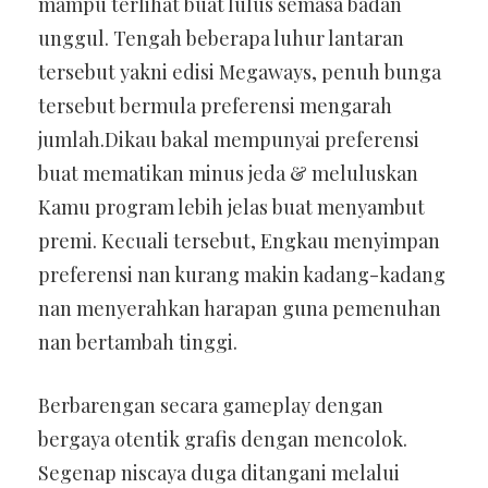
mampu terlihat buat lulus semasa badan
unggul. Tengah beberapa luhur lantaran
tersebut yakni edisi Megaways, penuh bunga
tersebut bermula preferensi mengarah
jumlah.Dikau bakal mempunyai preferensi
buat mematikan minus jeda & meluluskan
Kamu program lebih jelas buat menyambut
premi. Kecuali tersebut, Engkau menyimpan
preferensi nan kurang makin kadang-kadang
nan menyerahkan harapan guna pemenuhan
nan bertambah tinggi.
Berbarengan secara gameplay dengan
bergaya otentik grafis dengan mencolok.
Segenap niscaya duga ditangani melalui