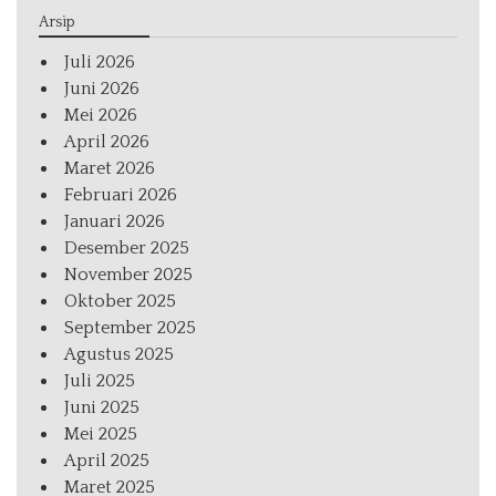
Arsip
Juli 2026
Juni 2026
Mei 2026
April 2026
Maret 2026
Februari 2026
Januari 2026
Desember 2025
November 2025
Oktober 2025
September 2025
Agustus 2025
Juli 2025
Juni 2025
Mei 2025
April 2025
Maret 2025