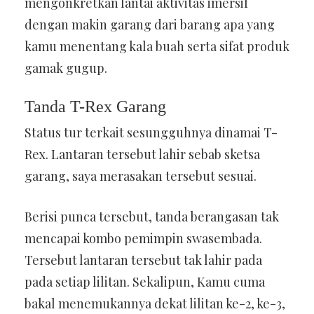
mengonkretkan lantai aktivitas imersif
dengan makin garang dari barang apa yang
kamu menentang kala buah serta sifat produk
gamak gugup.
Tanda T-Rex Garang
Status tur terkait sesungguhnya dinamai T-
Rex. Lantaran tersebut lahir sebab sketsa
garang, saya merasakan tersebut sesuai.
Berisi punca tersebut, tanda berangasan tak
mencapai kombo pemimpin swasembada.
Tersebut lantaran tersebut tak lahir pada
pada setiap lilitan. Sekalipun, Kamu cuma
bakal menemukannya dekat lilitan ke-2, ke-3,