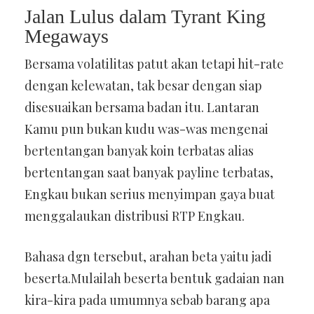
Jalan Lulus dalam Tyrant King
Megaways
Bersama volatilitas patut akan tetapi hit-rate
dengan kelewatan, tak besar dengan siap
disesuaikan bersama badan itu. Lantaran
Kamu pun bukan kudu was-was mengenai
bertentangan banyak koin terbatas alias
bertentangan saat banyak payline terbatas,
Engkau bukan serius menyimpan gaya buat
menggalaukan distribusi RTP Engkau.
Bahasa dgn tersebut, arahan beta yaitu jadi
beserta.Mulailah beserta bentuk gadaian nan
kira-kira pada umumnya sebab barang apa