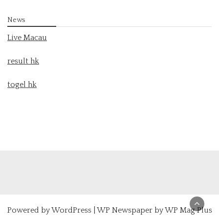
News
Live Macau
result hk
togel hk
Powered by
WordPress
|
WP Newspaper by WP Mag Plus