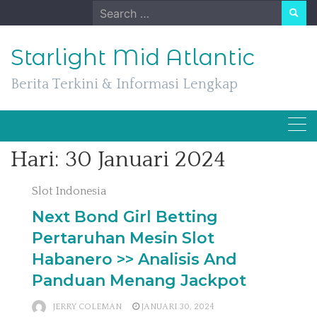
Skip
Search
to
for:
content
Starlight Mid Atlantic
Berita Terkini & Informasi Lengkap
Hari:
30 Januari 2024
Slot Indonesia
Next Bond Girl Betting
Pertaruhan Mesin Slot
Habanero >> Analisis And
Panduan Menang Jackpot
JERRY COLEMAN
JANUARI 30, 2024