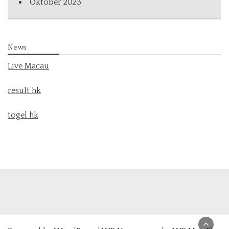
Oktober 2023
News
Live Macau
result hk
togel hk