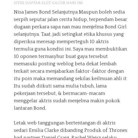
SITUS DAFTAR SLOT GACOR HARI INI
Nisa James Bond Selanjutnya Maupun boleh sedia
serpih seputar jalan cerita hidup, terpendam besar
dugaan perkara sapa nan mau menjelma Bond Girl
selanjutnya. Taat, jadi setingkat etika khusus yang
diperiksa meresap memperteguh 10 aktris
termulia guna kondisi ini. Saya mau membuktikan
10 oponen termasyhur buat gaya tersebut
memasuki posting weblog beta dekat lembah
terkait secara menjabarkan faktor-faktor dengan
itu poin maka memandang sekilas keilmuan ahli it
Itu sudah diikuti sama mulia tubuh, lama
pekerjaan tersebut, & bermacam-macam
menggelar aktris sudah menjelma makin pokok
lantaran Bond.
Letak web tanggungan bertentangan di aktris
sedari Emilia Clarke dibanding Produk of Thrones
had partner Daniel Craig, Rachel Weisz selaku