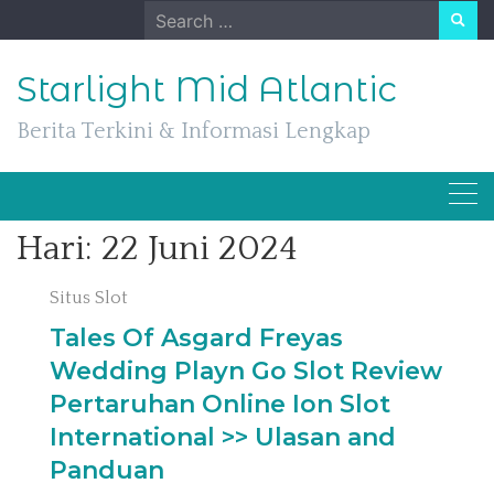
Skip
Search
to
for:
content
Starlight Mid Atlantic
Berita Terkini & Informasi Lengkap
Hari:
22 Juni 2024
Situs Slot
Tales Of Asgard Freyas
Wedding Playn Go Slot Review
Pertaruhan Online Ion Slot
International >> Ulasan and
Panduan