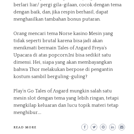
berlari liar/ pergi gila-gilaan, cocok dengan tema
dengan baik, dan, jika respin berhasil, dapat
menghasilkan tambahan bonus putaran.
Orang mencari tema Norse kasino Mesin yang
tidak seperti brutal karena bisa jadi akan
menikmati bermain Tales of Asgard Freya’s
Upacara di atas popcorn.Ini bisa sedikit satu
dimensi. Hei, siapa yang akan membayangkan
bahwa Thor melakukan berpose di pengantin
kostum sambil berguling-guling?
Play’n Go Tales of Asgard mungkin salah satu
mesin slot dengan tema yang lebih ringan, tetapi
mengkilap keluaran dan lucu topik materi tetap
menghibur.…
READ MORE