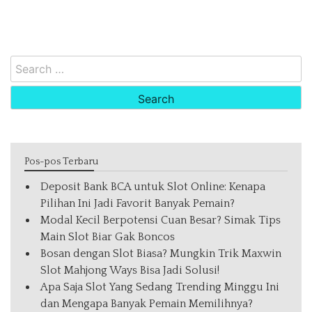
Search
for:
Pos-pos Terbaru
Deposit Bank BCA untuk Slot Online: Kenapa
Pilihan Ini Jadi Favorit Banyak Pemain?
Modal Kecil Berpotensi Cuan Besar? Simak Tips
Main Slot Biar Gak Boncos
Bosan dengan Slot Biasa? Mungkin Trik Maxwin
Slot Mahjong Ways Bisa Jadi Solusi!
Apa Saja Slot Yang Sedang Trending Minggu Ini
dan Mengapa Banyak Pemain Memilihnya?