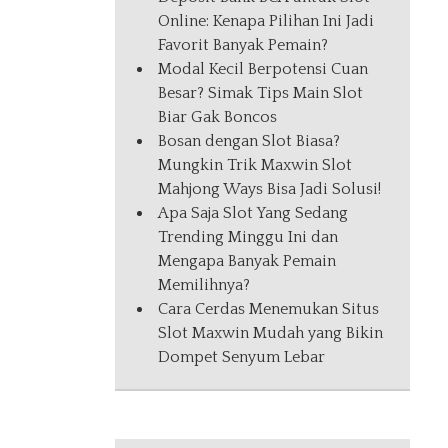
Online: Kenapa Pilihan Ini Jadi
Favorit Banyak Pemain?
Modal Kecil Berpotensi Cuan
Besar? Simak Tips Main Slot
Biar Gak Boncos
Bosan dengan Slot Biasa?
Mungkin Trik Maxwin Slot
Mahjong Ways Bisa Jadi Solusi!
Apa Saja Slot Yang Sedang
Trending Minggu Ini dan
Mengapa Banyak Pemain
Memilihnya?
Cara Cerdas Menemukan Situs
Slot Maxwin Mudah yang Bikin
Dompet Senyum Lebar