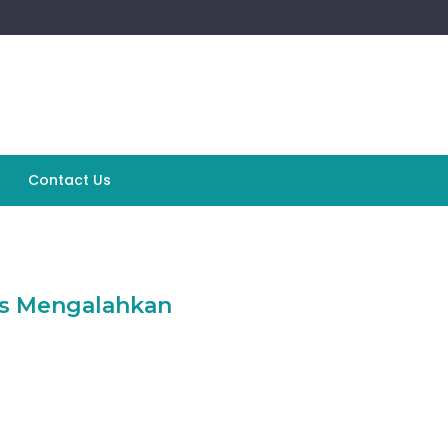
Contact Us
as Mengalahkan