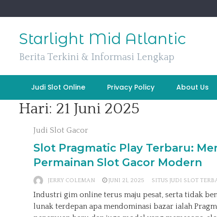
Skip
to
content
Starlight Mid Atlantic
Berita Terkini & Informasi Lengkap
Judi Slot Online
Privacy Policy
About Us
Hari:
21 Juni 2025
Judi Slot Gacor
Slot Pragmatic Play Terbaru: M
Permainan Slot Gacor Modern
JERRY COLEMAN
JUNI 21, 2025
SITUS JUDI SLOT TERB
Industri gim online terus maju pesat, serta tidak be
lunak terdepan apa mendominasi bazar ialah Pragma