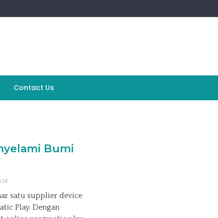
Contact Us
enyelami Bumi
AIK
nar satu supplier device
tic Play. Dengan