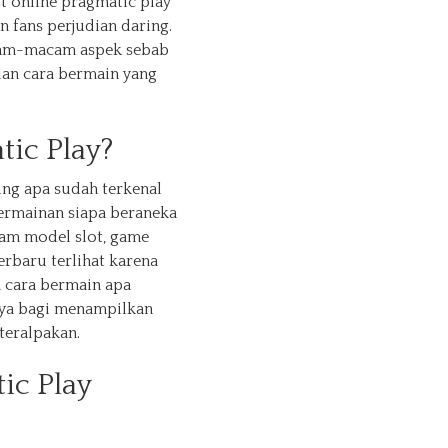
 online pragmatic play
 fans perjudian daring.
cam-macam aspek sebab
 dan cara bermain yang
tic Play?
ing apa sudah terkenal
ermainan siapa beraneka
m model slot, game
erbaru terlihat karena
 cara bermain apa
ya bagi menampilkan
teralpakan.
ic Play