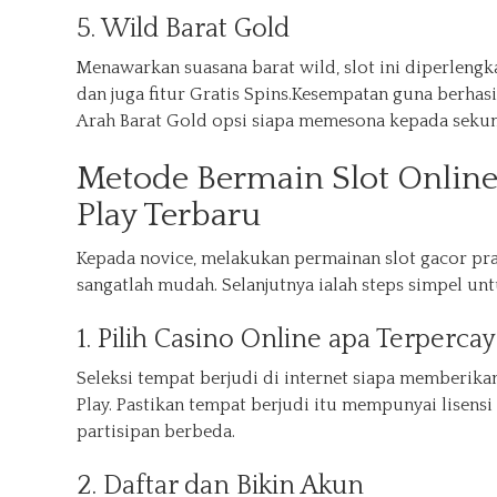
5. Wild Barat Gold
Menawarkan suasana barat wild, slot ini diperleng
dan juga fitur Gratis Spins.Kesempatan guna berha
Arah Barat Gold opsi siapa memesona kepada seku
Metode Bermain Slot Online
Play Terbaru
Kepada novice, melakukan permainan slot gacor pra
sangatlah mudah. Selanjutnya ialah steps simpel un
1. Pilih Casino Online apa Terpercay
Seleksi tempat berjudi di internet siapa memberik
Play. Pastikan tempat berjudi itu mempunyai lisensi 
partisipan berbeda.
2. Daftar dan Bikin Akun