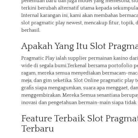
penemuan baru dan juga model yang memesona, slot
terkini berubah alternatif utama kepada sekumpulan
Internal karangan ini, kami akan membahas berma
slot pragmatic play newest, mencakup fitur, topik,
berhasil.
Apakah Yang Itu Slot Pragma
Pragmatic Play ialah supplier permainan kasino dar
wide di segala bumi.Terkenal bersama portofolio p
ragam, mereka semua menyediakan bermacam-maca
meja, dan gim seketika. Slot Online pragmatic play t
grafis siapa mengagumkan, suara apa menggaet, dan
menggembirakan. Mereka Semua senantiasa berupa
inovasi dan pengetahuan bermain-main siapa tidak 
Feature Terbaik Slot Pragmat
Terbaru