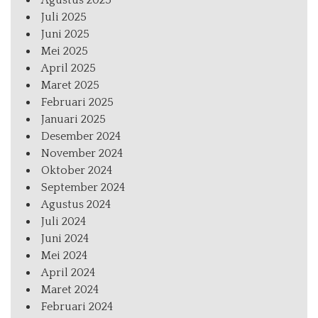
Juli 2025
Juni 2025
Mei 2025
April 2025
Maret 2025
Februari 2025
Januari 2025
Desember 2024
November 2024
Oktober 2024
September 2024
Agustus 2024
Juli 2024
Juni 2024
Mei 2024
April 2024
Maret 2024
Februari 2024