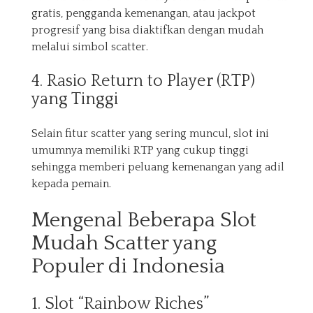
gratis, pengganda kemenangan, atau jackpot
progresif yang bisa diaktifkan dengan mudah
melalui simbol scatter.
4. Rasio Return to Player (RTP)
yang Tinggi
Selain fitur scatter yang sering muncul, slot ini
umumnya memiliki RTP yang cukup tinggi
sehingga memberi peluang kemenangan yang adil
kepada pemain.
Mengenal Beberapa Slot
Mudah Scatter yang
Populer di Indonesia
1. Slot “Rainbow Riches”