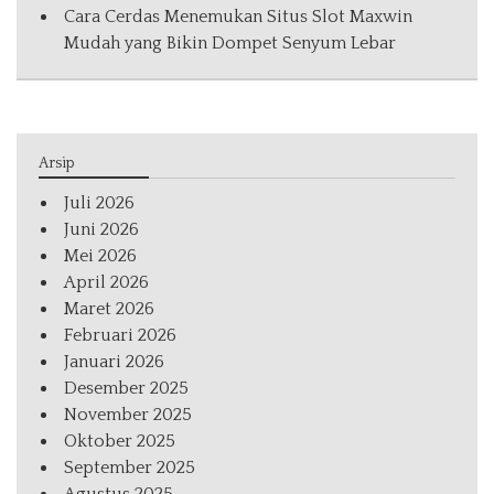
Cara Cerdas Menemukan Situs Slot Maxwin
Mudah yang Bikin Dompet Senyum Lebar
Arsip
Juli 2026
Juni 2026
Mei 2026
April 2026
Maret 2026
Februari 2026
Januari 2026
Desember 2025
November 2025
Oktober 2025
September 2025
Agustus 2025