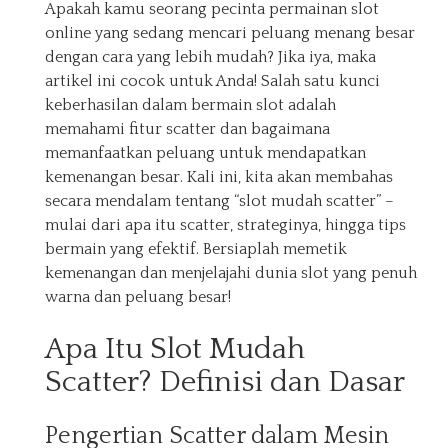
Apakah kamu seorang pecinta permainan slot
online yang sedang mencari peluang menang besar
dengan cara yang lebih mudah? Jika iya, maka
artikel ini cocok untuk Anda! Salah satu kunci
keberhasilan dalam bermain slot adalah
memahami fitur scatter dan bagaimana
memanfaatkan peluang untuk mendapatkan
kemenangan besar. Kali ini, kita akan membahas
secara mendalam tentang “slot mudah scatter” –
mulai dari apa itu scatter, strateginya, hingga tips
bermain yang efektif. Bersiaplah memetik
kemenangan dan menjelajahi dunia slot yang penuh
warna dan peluang besar!
Apa Itu Slot Mudah
Scatter? Definisi dan Dasar
Pengertian Scatter dalam Mesin