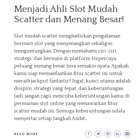
Menjadi Ahli Slot Mudah
Scatter dan Menang Besar!
Slot mudah scatter menghadirkan pengalaman
bermain slot yang menyenangkan sekaligus
menguntungkan. Dengan memahami ciri-ciri,
strategi, dan bermain di platform terpercaya,
peluang menang besar bisa semakin nyata. Apakah
kamu siap memanfaatkan fitur scatter ini untuk
meraih jackpot fantastis? Ingat, kunci utama adalah
disiplin, strategi yang tepat, dan keberuntungan.
Jadi, jangan ragu mencoba keberuntungan kamu di
permainan slot online yang menawarkan fitur
scatter mudah ini. Semoga keberuntungan selalu
menyertai setiap langkah Anda!…
READ MORE