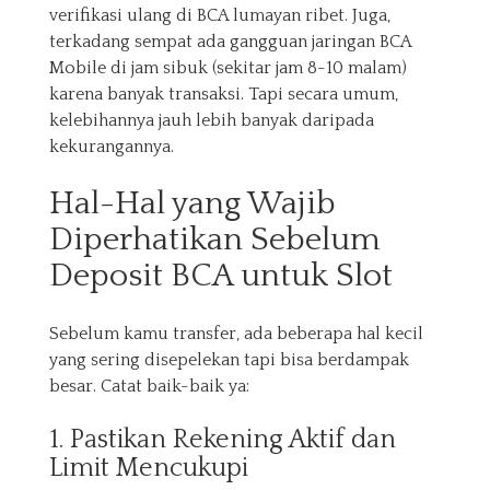
verifikasi ulang di BCA lumayan ribet. Juga,
terkadang sempat ada gangguan jaringan BCA
Mobile di jam sibuk (sekitar jam 8-10 malam)
karena banyak transaksi. Tapi secara umum,
kelebihannya jauh lebih banyak daripada
kekurangannya.
Hal-Hal yang Wajib
Diperhatikan Sebelum
Deposit BCA untuk Slot
Sebelum kamu transfer, ada beberapa hal kecil
yang sering disepelekan tapi bisa berdampak
besar. Catat baik-baik ya:
1. Pastikan Rekening Aktif dan
Limit Mencukupi