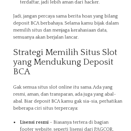
terdaftar, jadi lebih aman dari hacker.
Jadi, jangan percaya sama berita hoax yang bilang
deposit BCA berbahaya. Selama kamu bijak dalam
memilih situs dan menjaga kerahasiaan data,
semuanya akan berjalan lancar.
Strategi Memilih Situs Slot
yang Mendukung Deposit
BCA
Gak semua situs slot online itu sama. Ada yang
resmi, aman, dan transparan, ada juga yang abal-
abal. Biar deposit BCA kamu gak sia-sia, perhatikan
beberapa ciri situs terpercaya:
Lisensi resmi
– Biasanya tertera di bagian
footer website, seperti lisensi dari PAGCOR,