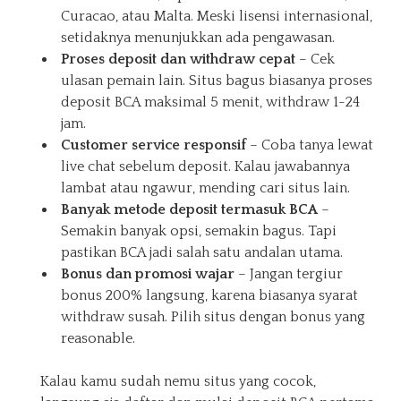
Curacao, atau Malta. Meski lisensi internasional,
setidaknya menunjukkan ada pengawasan.
Proses deposit dan withdraw cepat
– Cek
ulasan pemain lain. Situs bagus biasanya proses
deposit BCA maksimal 5 menit, withdraw 1-24
jam.
Customer service responsif
– Coba tanya lewat
live chat sebelum deposit. Kalau jawabannya
lambat atau ngawur, mending cari situs lain.
Banyak metode deposit termasuk BCA
–
Semakin banyak opsi, semakin bagus. Tapi
pastikan BCA jadi salah satu andalan utama.
Bonus dan promosi wajar
– Jangan tergiur
bonus 200% langsung, karena biasanya syarat
withdraw susah. Pilih situs dengan bonus yang
reasonable.
Kalau kamu sudah nemu situs yang cocok,