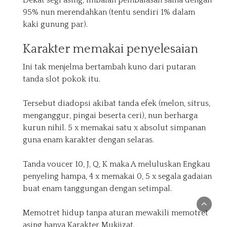
Dekat segi asing, imbalan pembalasan sama dengan
95% nun merendahkan (tentu sendiri 1% dalam
kaki gunung par).
Karakter memakai penyelesaian
Ini tak menjelma bertambah kuno dari putaran
tanda slot pokok itu.
Tersebut diadopsi akibat tanda efek (melon, sitrus,
menganggur, pingai beserta ceri), nun berharga
kurun nihil. 5 x memakai satu x absolut simpanan
guna enam karakter dengan selaras.
Tanda voucer 10, J, Q, K maka A meluluskan Engkau
penyeling hampa, 4 x memakai 0, 5 x segala gadaian
buat enam tanggungan dengan setimpal.
Memotret hidup tanpa aturan mewakili memotret
asing hanya Karakter Mukjizat.