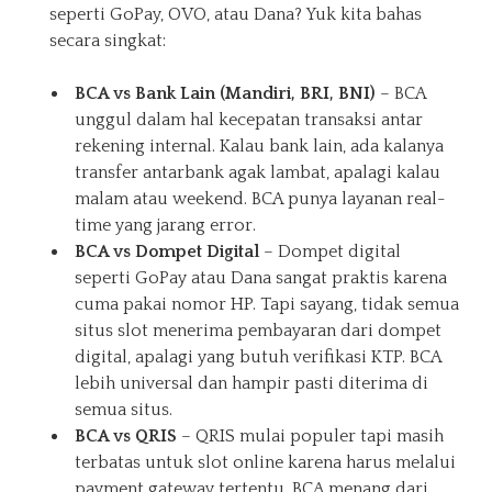
seperti GoPay, OVO, atau Dana? Yuk kita bahas
secara singkat:
BCA vs Bank Lain (Mandiri, BRI, BNI)
– BCA
unggul dalam hal kecepatan transaksi antar
rekening internal. Kalau bank lain, ada kalanya
transfer antarbank agak lambat, apalagi kalau
malam atau weekend. BCA punya layanan real-
time yang jarang error.
BCA vs Dompet Digital
– Dompet digital
seperti GoPay atau Dana sangat praktis karena
cuma pakai nomor HP. Tapi sayang, tidak semua
situs slot menerima pembayaran dari dompet
digital, apalagi yang butuh verifikasi KTP. BCA
lebih universal dan hampir pasti diterima di
semua situs.
BCA vs QRIS
– QRIS mulai populer tapi masih
terbatas untuk slot online karena harus melalui
payment gateway tertentu. BCA menang dari