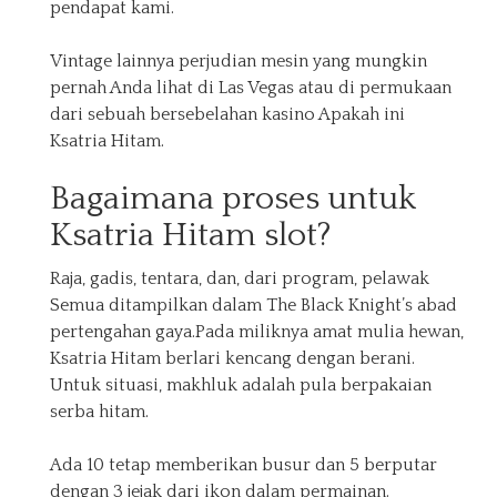
pendapat kami.
Vintage lainnya perjudian mesin yang mungkin
pernah Anda lihat di Las Vegas atau di permukaan
dari sebuah bersebelahan kasino Apakah ini
Ksatria Hitam.
Bagaimana proses untuk
Ksatria Hitam slot?
Raja, gadis, tentara, dan, dari program, pelawak
Semua ditampilkan dalam The Black Knight’s abad
pertengahan gaya.Pada miliknya amat mulia hewan,
Ksatria Hitam berlari kencang dengan berani.
Untuk situasi, makhluk adalah pula berpakaian
serba hitam.
Ada 10 tetap memberikan busur dan 5 berputar
dengan 3 jejak dari ikon dalam permainan.