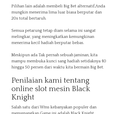
Pilihan lain adalah membeli Big Bet alternatif.Anda
mungkin menerima lima luar biasa berputar dan
20x total bertaruh.
Semua petarung tetap diam selama ini sangat
melingkar, yang meningkatkan kemungkinan
menerima kecil hadiah berputar bebas.
Meskipun ada Tak pernah sebuah jaminan, kita
mampu membuka kunci sang hadiah setidaknya 40
hingga 50 persen dari waktu kita bermain Big Bet.
Penilaian kami tentang
online slot mesin Black
Knight
Salah satu dari Wms kebanyakan populer dan
menyenangkan Game ini adalah Black Knight.