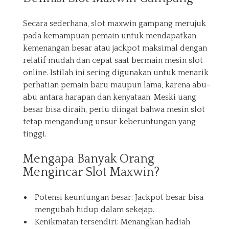
Secara sederhana, slot maxwin gampang merujuk
pada kemampuan pemain untuk mendapatkan
kemenangan besar atau jackpot maksimal dengan
relatif mudah dan cepat saat bermain mesin slot
online. Istilah ini sering digunakan untuk menarik
perhatian pemain baru maupun lama, karena abu-
abu antara harapan dan kenyataan. Meski uang
besar bisa diraih, perlu diingat bahwa mesin slot
tetap mengandung unsur keberuntungan yang
tinggi.
Mengapa Banyak Orang
Mengincar Slot Maxwin?
Potensi keuntungan besar: Jackpot besar bisa
mengubah hidup dalam sekejap.
Kenikmatan tersendiri: Menangkan hadiah