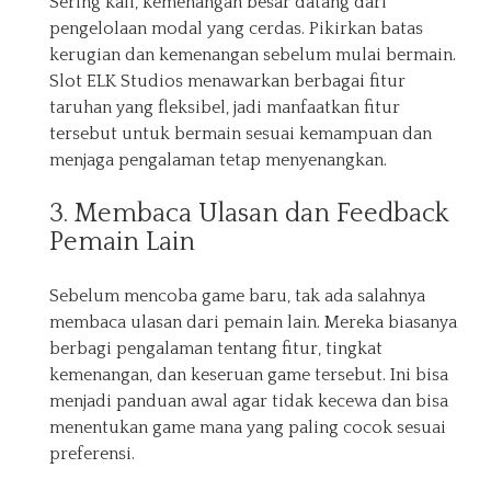
Sering kali, kemenangan besar datang dari
pengelolaan modal yang cerdas. Pikirkan batas
kerugian dan kemenangan sebelum mulai bermain.
Slot ELK Studios menawarkan berbagai fitur
taruhan yang fleksibel, jadi manfaatkan fitur
tersebut untuk bermain sesuai kemampuan dan
menjaga pengalaman tetap menyenangkan.
3. Membaca Ulasan dan Feedback
Pemain Lain
Sebelum mencoba game baru, tak ada salahnya
membaca ulasan dari pemain lain. Mereka biasanya
berbagi pengalaman tentang fitur, tingkat
kemenangan, dan keseruan game tersebut. Ini bisa
menjadi panduan awal agar tidak kecewa dan bisa
menentukan game mana yang paling cocok sesuai
preferensi.