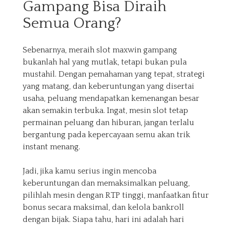
Gampang Bisa Diraih
Semua Orang?
Sebenarnya, meraih slot maxwin gampang
bukanlah hal yang mutlak, tetapi bukan pula
mustahil. Dengan pemahaman yang tepat, strategi
yang matang, dan keberuntungan yang disertai
usaha, peluang mendapatkan kemenangan besar
akan semakin terbuka. Ingat, mesin slot tetap
permainan peluang dan hiburan, jangan terlalu
bergantung pada kepercayaan semu akan trik
instant menang.
Jadi, jika kamu serius ingin mencoba
keberuntungan dan memaksimalkan peluang,
pilihlah mesin dengan RTP tinggi, manfaatkan fitur
bonus secara maksimal, dan kelola bankroll
dengan bijak. Siapa tahu, hari ini adalah hari