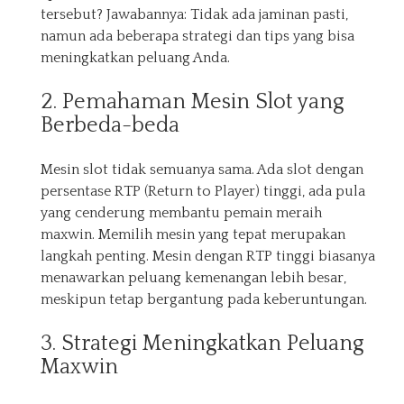
tersebut? Jawabannya: Tidak ada jaminan pasti,
namun ada beberapa strategi dan tips yang bisa
meningkatkan peluang Anda.
2. Pemahaman Mesin Slot yang
Berbeda-beda
Mesin slot tidak semuanya sama. Ada slot dengan
persentase RTP (Return to Player) tinggi, ada pula
yang cenderung membantu pemain meraih
maxwin. Memilih mesin yang tepat merupakan
langkah penting. Mesin dengan RTP tinggi biasanya
menawarkan peluang kemenangan lebih besar,
meskipun tetap bergantung pada keberuntungan.
3. Strategi Meningkatkan Peluang
Maxwin