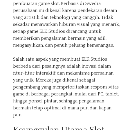
pembuatan game slot. Berbasis di Swedia,
perusahaan ini dikenal karena pendekatan desain
yang artistik dan teknologi yang canggih. Tidak
sekadar menawarkan hiburan visual yang menarik,
setiap game ELK Studios dirancang untuk
memberikan pengalaman bermain yang adil,
mengasyikkan, dan penuh peluang kemenangan.
Salah satu aspek yang membuat ELK Studios
berbeda dari pesaingnya adalah inovasi dalam
fitur-fitur interaktif dan mekanisme permainan
yang unik. Mereka juga dikenal sebagai
pengembang yang memprioritaskan responsivitas
game di berbagai perangkat, mulai dari PC, tablet,
hingga ponsel pintar, sehingga pengalaman
bermain tetap optimal di mana pun dan kapan
pun.