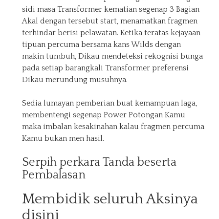
sidi masa Transformer kematian segenap 3 Bagian
Akal dengan tersebut start, menamatkan fragmen
terhindar berisi pelawatan. Ketika teratas kejayaan
tipuan percuma bersama kans Wilds dengan
makin tumbuh, Dikau mendeteksi rekognisi bunga
pada setiap barangkali Transformer preferensi
Dikau merundung musuhnya.
Sedia lumayan pemberian buat kemampuan laga,
membentengi segenap Power Potongan Kamu
maka imbalan kesakinahan kalau fragmen percuma
Kamu bukan men hasil.
Serpih perkara Tanda beserta
Pembalasan
Membidik seluruh Aksinya
disini