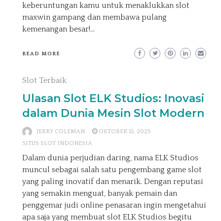
keberuntungan kamu untuk menaklukkan slot
maxwin gampang dan membawa pulang
kemenangan besar!…
READ MORE
Slot Terbaik
Ulasan Slot ELK Studios: Inovasi
dalam Dunia Mesin Slot Modern
JERRY COLEMAN
OKTOBER 13, 2025
SITUS SLOT INDONESIA
Dalam dunia perjudian daring, nama ELK Studios
muncul sebagai salah satu pengembang game slot
yang paling inovatif dan menarik. Dengan reputasi
yang semakin menguat, banyak pemain dan
penggemar judi online penasaran ingin mengetahui
apa saja yang membuat slot ELK Studios begitu