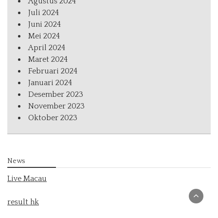
Agustus 2024
Juli 2024
Juni 2024
Mei 2024
April 2024
Maret 2024
Februari 2024
Januari 2024
Desember 2023
November 2023
Oktober 2023
News
Live Macau
result hk