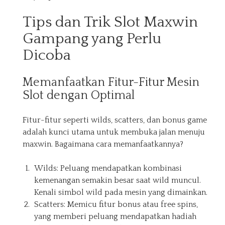
Tips dan Trik Slot Maxwin
Gampang yang Perlu
Dicoba
Memanfaatkan Fitur-Fitur Mesin
Slot dengan Optimal
Fitur-fitur seperti wilds, scatters, dan bonus game
adalah kunci utama untuk membuka jalan menuju
maxwin. Bagaimana cara memanfaatkannya?
Wilds: Peluang mendapatkan kombinasi
kemenangan semakin besar saat wild muncul.
Kenali simbol wild pada mesin yang dimainkan.
Scatters: Memicu fitur bonus atau free spins,
yang memberi peluang mendapatkan hadiah