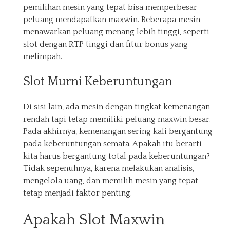
pemilihan mesin yang tepat bisa memperbesar
peluang mendapatkan maxwin. Beberapa mesin
menawarkan peluang menang lebih tinggi, seperti
slot dengan RTP tinggi dan fitur bonus yang
melimpah.
Slot Murni Keberuntungan
Di sisi lain, ada mesin dengan tingkat kemenangan
rendah tapi tetap memiliki peluang maxwin besar.
Pada akhirnya, kemenangan sering kali bergantung
pada keberuntungan semata. Apakah itu berarti
kita harus bergantung total pada keberuntungan?
Tidak sepenuhnya, karena melakukan analisis,
mengelola uang, dan memilih mesin yang tepat
tetap menjadi faktor penting.
Apakah Slot Maxwin