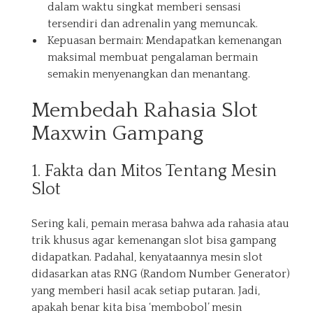
dalam waktu singkat memberi sensasi
tersendiri dan adrenalin yang memuncak.
Kepuasan bermain: Mendapatkan kemenangan
maksimal membuat pengalaman bermain
semakin menyenangkan dan menantang.
Membedah Rahasia Slot
Maxwin Gampang
1. Fakta dan Mitos Tentang Mesin
Slot
Sering kali, pemain merasa bahwa ada rahasia atau
trik khusus agar kemenangan slot bisa gampang
didapatkan. Padahal, kenyataannya mesin slot
didasarkan atas RNG (Random Number Generator)
yang memberi hasil acak setiap putaran. Jadi,
apakah benar kita bisa ‘membobol’ mesin