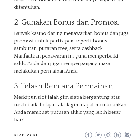
ditentukan.
2. Gunakan Bonus dan Promosi
Banyak kasino daring menawarkan bonus dan juga
promosi untuk partisipan, seperti bonus
sambutan, putaran free, serta cashback.
Manfaatkan penawaran ini guna memperbaiki
saldo Anda dan juga memperpanjang masa
melakukan permainan Anda.
3. Telaah Rencana Permainan
Meskipun slot ialah gim siapa bergantung atas
nasib baik, belajar taktik gim dapat memudahkan
Anda membuat putusan akhir yang lebih besar
baik.…
READ MORE