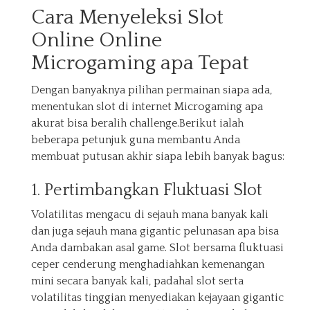
Cara Menyeleksi Slot
Online Online
Microgaming apa Tepat
Dengan banyaknya pilihan permainan siapa ada,
menentukan slot di internet Microgaming apa
akurat bisa beralih challenge.Berikut ialah
beberapa petunjuk guna membantu Anda
membuat putusan akhir siapa lebih banyak bagus:
1. Pertimbangkan Fluktuasi Slot
Volatilitas mengacu di sejauh mana banyak kali
dan juga sejauh mana gigantic pelunasan apa bisa
Anda dambakan asal game. Slot bersama fluktuasi
ceper cenderung menghadiahkan kemenangan
mini secara banyak kali, padahal slot serta
volatilitas tinggian menyediakan kejayaan gigantic