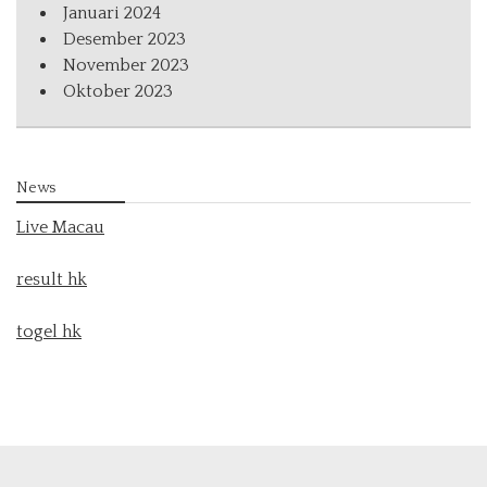
Januari 2024
Desember 2023
November 2023
Oktober 2023
News
Live Macau
result hk
togel hk