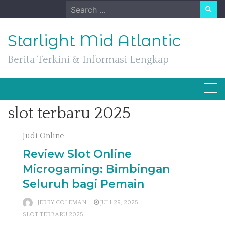
Skip
Search
to
for:
content
Starlight Mid Atlantic
Berita Terkini & Informasi Lengkap
slot terbaru 2025
Judi Online
Review Slot Online
Microgaming: Bimbingan
Seluruh bagi Pemain
JERRY COLEMAN
JULI 29, 2025
SLOT TERBARU 2025