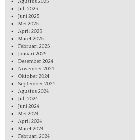
Agustus 2025
Juli 2025
Juni 2025
Mei 2025
April 2025
Maret 2025
Februari 2025
Januari 2025
Desember 2024
November 2024
Oktober 2024
September 2024
Agustus 2024
Juli 2024
Juni 2024
Mei 2024
April 2024
Maret 2024
Februari 2024