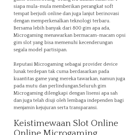
siapa mula-mula memberikan perangkat soft
tempat berjudi online dan juga lanjut berinovasi
dengan memperkenalkan teknologi terbaru.
Bersama lebih banyak dari 800 gim apa ada,
Microgaming menawarkan bermacam-macam opsi
gim slot yang bisa memenuhi kecenderungan
segala model partisipan.
Reputasi Microgaming sebagai provider device
lunak terdepan tak cuma berdasarkan pada
kuantitas game yang mereka tawarkan, namun juga
pada mutu dan perlindungan.Seluruh gim
Microgaming dilengkapi dengan lisensi apa sah
dan juga telah diuji oleh lembaga independen bagi
menjamin kejujuran serta transparansi.
Keistimewaan Slot Online
Online Microgaming